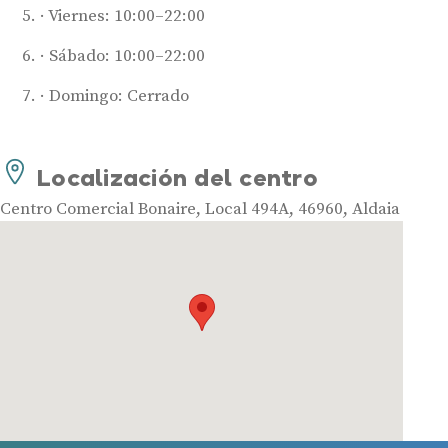
Viernes: 10:00–22:00
Audífonos potentes
Audífonos recargables
Sábado: 10:00–22:00
Domingo: Cerrado
Gafas auditivas
Guía completa
Gafas Nuance Audio
Localización del centro
Centro Comercial Bonaire, Local 494A, 46960, Aldaia
Centros Auditivos
Centros Auditivos en Madrid
Centros Auditivos en Barcelona
Centros Auditivos en Valencia
Centros Auditivos en Sevilla
Centros Auditivos en Málaga
Centros Auditivos en Zaragoza
Centros Auditivos en otras ciudades
Hasta un 60% de descuento en tus