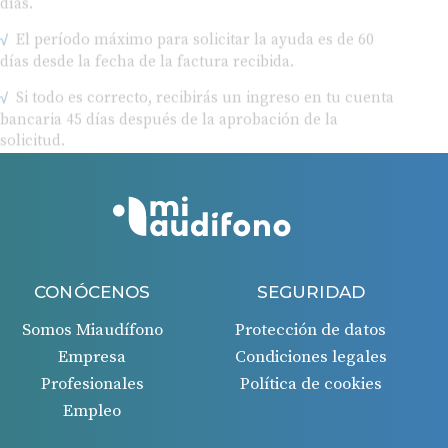
El período máximo para solicitar la ayuda es de 60
días desde la fecha de la factura recibida.
Si todo es correcto, recibirás un ingreso en tu cuenta
bancaria 45 días después de la aprobación de la
solicitud.
CONÓCENOS
SEGURIDAD
Somos Miaudífono
Protección de datos
Empresa
Condiciones legales
Profesionales
Política de cookies
Empleo