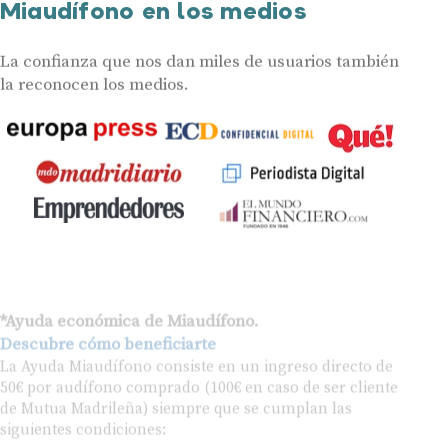
Miaudífono en los medios
La confianza que nos dan miles de usuarios también
la reconocen los medios.
*Ayuda económica de Miaudífono.
Descubre cómo beneficiarte
La Ayuda Miaudífono consiste en un ingreso directo de
50€ por audífono comprado (100€ en caso de ser cliente
de Mutua Madrileña) siempre que se cumplan las
siguientes condiciones:
Ser una persona física mayor de 18 años.