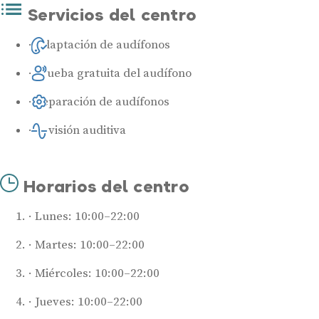
Servicios del centro
Adaptación de audífonos
Prueba gratuita del audífono
Reparación de audífonos
Revisión auditiva
Horarios del centro
Audífonos
Mejores marcas de audífonos
Lunes: 10:00–22:00
Tipos de audífonos para la sordera
Martes: 10:00–22:00
Audífonos baratos
Audífonos invisibles
Miércoles: 10:00–22:00
Audífonos bluetooth
Jueves: 10:00–22:00
Audífonos inteligentes