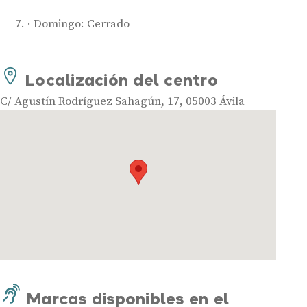
Domingo: Cerrado
Audífonos
Localización del centro
Mejores marcas de audífonos
C/ Agustín Rodríguez Sahagún, 17, 05003 Ávila
Tipos de audífonos para la sordera
Audífonos baratos
Audífonos invisibles
Audífonos bluetooth
Audífonos inteligentes
Audífonos potentes
Audífonos recargables
Gafas auditivas
Guía completa
Marcas disponibles en el
Gafas Nuance Audio