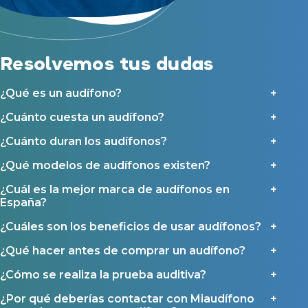
y sus colaboradores según se detalla en nuestras
Condiciones de uso
.
Acepto la cesión de estos datos a empresas colaboradoras de
Asistencia audiológica a domicilio
Miaudífono para poder ofrecer los servicios solicitados, según se
detalla en nuestras
Condiciones de uso
.
Seguro para audífonos
Al hacer click en «Contáctanos» declaras haber leído y aceptado nuestra
Política de Privacidad
.
Resolvemos tus dudas
Contáctanos
Ayudas y subvenciones
¿Qué es un audífono?
Ayuda Miaudífono hasta 200€*
Ayudas para audífonos en Castilla-La Mancha
¿Cuánto cuesta un audífono?
Ayudas para audífonos en Andalucía
¿Cuánto duran los audífonos?
Ayudas y subvenciones en La Rioja
¿Qué modelos de audífonos existen?
Ayudas para audífonos en Galicia
¿Cuál es la mejor marca de audífonos en
Ayudas y subvenciones en Asturias
España?
¿Cuáles son los beneficios de usar audífonos?
Contacto
¿Qué hacer antes de comprar un audífono?
¿Cómo se realiza la prueba auditiva?
¿Por qué deberías contactar con Miaudífono