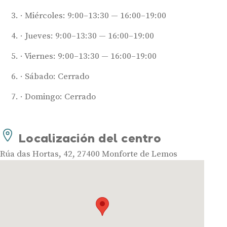
Miércoles: 9:00–13:30 — 16:00–19:00
Jueves: 9:00–13:30 — 16:00–19:00
Audífonos
Viernes: 9:00–13:30 — 16:00–19:00
Mejores marcas de audífonos
Tipos de audífonos para la sordera
Sábado: Cerrado
Audífonos baratos
Domingo: Cerrado
Audífonos invisibles
Audífonos bluetooth
Audífonos inteligentes
Localización del centro
Audífonos potentes
Rúa das Hortas, 42, 27400 Monforte de Lemos
Audífonos recargables
Gafas auditivas
Guía completa
Gafas Nuance Audio