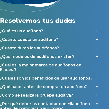
y sus colaboradores según se detalla en nuestras
Condiciones de uso
.
Acepto la cesión de estos datos a empresas colaboradoras de
Asistencia audiológica a domicilio
Miaudífono para poder ofrecer los servicios solicitados, según se
detalla en nuestras
Condiciones de uso
.
Seguro para audífonos
Al hacer click en «Contáctanos» declaras haber leído y aceptado nuestra
Resolvemos tus dudas
Política de Privacidad
.
Contáctanos
Ayudas y subvenciones
¿Qué es un audífono?
Ayuda Miaudífono hasta 200€*
Ayudas para audífonos en Castilla-La Mancha
¿Cuánto cuesta un audífono?
Ayudas para audífonos en Andalucía
¿Cuánto duran los audífonos?
Ayudas y subvenciones en La Rioja
¿Qué modelos de audífonos existen?
Ayudas para audífonos en Galicia
¿Cuál es la mejor marca de audífonos en
Ayudas y subvenciones en Asturias
España?
¿Cuáles son los beneficios de usar audífonos?
Contacto
¿Qué hacer antes de comprar un audífono?
¿Cómo se realiza la prueba auditiva?
¿Por qué deberías contactar con Miaudífono
antes de comprar un audífono?