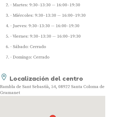
Martes: 9:30–13:30 — 16:00–19:30
Miércoles: 9:30–13:30 — 16:00–19:30
Jueves: 9:30–13:30 — 16:00–19:30
Viernes: 9:30–13:30 — 16:00–19:30
Sábado: Cerrado
Audífonos
Domingo: Cerrado
Mejores marcas de audífonos
Tipos de audífonos para la sordera
Audífonos baratos
Localización del centro
Audífonos invisibles
Rambla de Sant Sebastià, 54, 08922 Santa Coloma de
Audífonos bluetooth
Gramanet
Audífonos inteligentes
Audífonos potentes
Audífonos recargables