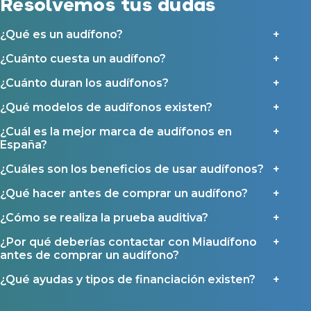
Resolvemos tus dudas
detalla en nuestras
Condiciones de uso
.
Seguro para audífonos
Al hacer click en «Contáctanos» declaras haber leído y aceptado nuestra
Política de Privacidad
.
¿Qué es un audífono?
Contáctanos
Ayudas y subvenciones
¿Cuánto cuesta un audífono?
Ayuda Miaudífono hasta 200€*
¿Cuánto duran los audífonos?
Ayudas para audífonos en Castilla-La Mancha
Ayudas para audífonos en Andalucía
¿Qué modelos de audífonos existen?
Ayudas y subvenciones en La Rioja
¿Cuál es la mejor marca de audífonos en
Ayudas para audífonos en Galicia
España?
Ayudas y subvenciones en Asturias
¿Cuáles son los beneficios de usar audífonos?
¿Qué hacer antes de comprar un audífono?
Contacto
¿Cómo se realiza la prueba auditiva?
¿Por qué deberías contactar con Miaudífono
antes de comprar un audífono?
¿Qué ayudas y tipos de financiación existen?