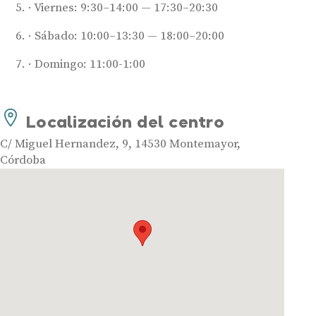
Viernes: 9:30–14:00 — 17:30–20:30
Audífonos
Sábado: 10:00–13:30 — 18:00–20:00
Mejores marcas de audífonos
Domingo: 11:00-1:00
Tipos de audífonos para la sordera
Audífonos baratos
Localización del centro
Audífonos invisibles
Audífonos bluetooth
C/ Miguel Hernandez, 9, 14530 Montemayor,
Audífonos inteligentes
Córdoba
Audífonos potentes
Audífonos recargables
Gafas auditivas
Guía completa
Gafas Nuance Audio
Centros Auditivos