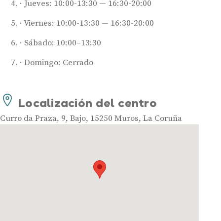
Jueves: 10:00-13:30 — 16:30-20:00
Audífonos inteligentes
Audífonos potentes
Viernes: 10:00-13:30 — 16:30-20:00
Audífonos recargables
Sábado: 10:00–13:30
Gafas auditivas
Domingo: Cerrado
Guía completa
Gafas Nuance Audio
Localización del centro
Centros Auditivos
Curro da Praza, 9, Bajo, 15250 Muros, La Coruña
Centros Auditivos en Madrid
Centros Auditivos en Barcelona
Centros Auditivos en Valencia
Centros Auditivos en Sevilla
Centros Auditivos en Málaga
Centros Auditivos en Zaragoza
Centros Auditivos en otras ciudades