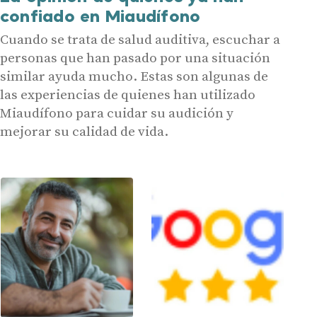
Acepto recibir comunicaciones comerciales por parte de Miaudífono
confiado en Miaudífono
y sus colaboradores según se detalla en nuestras
Condiciones de uso
.
Acepto la cesión de estos datos a empresas colaboradoras de
Miaudífono para poder ofrecer los servicios solicitados, según se
Cuando se trata de salud auditiva, escuchar a
detalla en nuestras
Condiciones de uso
.
Al hacer click en «Contáctanos» declaras haber leído y aceptado nuestra
personas que han pasado por una situación
Política de Privacidad
.
Contáctanos
similar ayuda mucho. Estas son algunas de
las experiencias de quienes han utilizado
Miaudífono para cuidar su audición y
mejorar su calidad de vida.