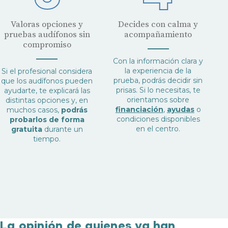
Valoras opciones y
Decides con calma y
pruebas audífonos sin
acompañamiento
compromiso
Con la información clara y
Audífonos
la experiencia de la
Si el profesional considera
prueba, podrás decidir sin
que los audífonos pueden
Gafas auditivas
prisas. Si lo necesitas, te
ayudarte, te explicará las
orientamos sobre
distintas opciones y, en
Centros Auditivos
financiación
,
ayudas
o
muchos casos,
podrás
condiciones disponibles
probarlos de forma
Servicios
en el centro.
gratuita
durante un
Hasta un 60% de descuento en tus
Ayudas y subvenciones
tiempo.
audífonos
Contacto
Nombre
E-mail
Teléfono
La opinión de quienes ya han