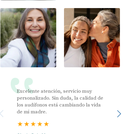
Excelente atención, servicio muy
Muy pr
personalizado. Sin duda, la calidad de
los audífonos está cambiando la vida
de mi madre.
Julia 
Sigu
Usuari
5 estrellas