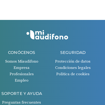
días desde la fecha de la factura recibida.
Si todo es correcto, recibirás un ingreso en tu cuenta
bancaria 45 días después de la aprobación de la
solicitud.
CONÓCENOS
SEGURIDAD
Somos Miaudífono
Protección de datos
Empresa
Condiciones legales
Profesionales
Política de cookies
Empleo
SOPORTE Y AYUDA
Preguntas frecuentes