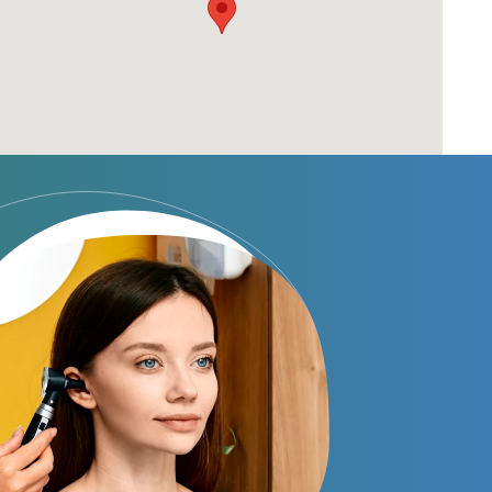
Audífonos invisibles
Audífonos bluetooth
Audífonos inteligentes
Audífonos potentes
Audífonos recargables
Gafas auditivas
Guía completa
Gafas Nuance Audio
Centros Auditivos
Centros Auditivos en Madrid
Centros Auditivos en Barcelona
Centros Auditivos en Valencia
Centros Auditivos en Sevilla
Centros Auditivos en Málaga