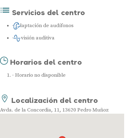
Servicios del centro
Adaptación de audífonos
Revisión auditiva
Horarios del centro
Horario no disponible
Localización del centro
Audífonos
Avda. de la Concordia, 11, 13620 Pedro Muñoz
Mejores marcas de audífonos
Tipos de audífonos para la sordera
Audífonos baratos