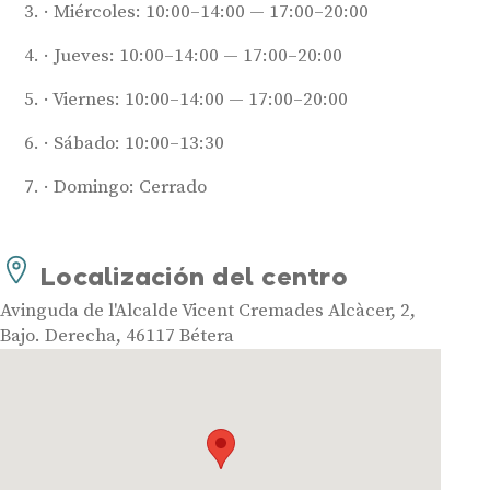
Miércoles: 10:00–14:00 — 17:00–20:00
Jueves: 10:00–14:00 — 17:00–20:00
Viernes: 10:00–14:00 — 17:00–20:00
Sábado: 10:00–13:30
Audífonos
Domingo: Cerrado
Mejores marcas de audífonos
Tipos de audífonos para la sordera
Localización del centro
Audífonos baratos
Avinguda de l'Alcalde Vicent Cremades Alcàcer, 2,
Audífonos invisibles
Bajo. Derecha, 46117 Bétera
Audífonos bluetooth
Audífonos inteligentes
Audífonos potentes
Audífonos recargables