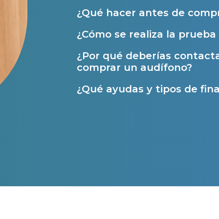
¿Qué hacer antes de compr
Ayuda Miaudífono hasta 200€*
Ayudas para audífonos en Castilla-La Manch
¿Cómo se realiza la prueba 
Ayudas para audífonos en Andalucía
¿Por qué deberías contact
comprar un audífono?
Ayudas y subvenciones en La Rioja
Ayudas para audífonos en Galicia
¿Qué ayudas y tipos de fina
Ayudas y subvenciones en Asturias
Contacto
s