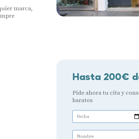
quier marca,
iempre
Hasta 200€ d
Pide ahora tu cita y con
baratos
Fecha
Nombre