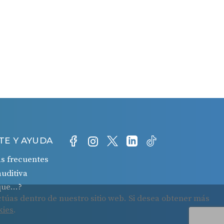
TE Y AYUDA
s frecuentes
auditiva
 que…?
o