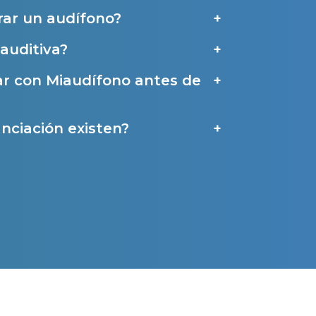
ar un audífono?
a
auditiva?
ar con Miaudífono antes de
nciación existen?