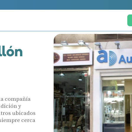
llón
una compañía
udición y
ntros ubicados
 siempre cerca