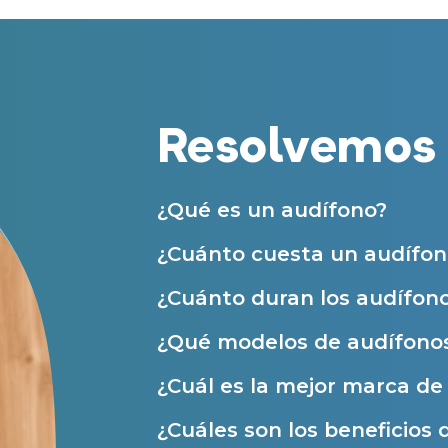
Teléfono
Centros Auditivos en otras ciudades
Acepto recibir comunicaciones co
nuestras
Condiciones de uso
.
Acepto la cesión de estos datos a
Servicios
solicitados, según se detalla en nu
Resolvemos 
Al hacer click en «Contáctanos» decl
Atención personalizada
Prueba auditiva
¿Qué es un audífono?
Prueba de audífonos
Financiación de audífonos
¿Cuánto cuesta un audífon
Reparación de audífonos
¿Cuánto duran los audífon
Asistencia audiológica a domicilio
¿Qué modelos de audífonos
Seguro para audífonos
¿Cuál es la mejor marca d
¿Cuáles son los beneficios 
Ayudas y subvenciones