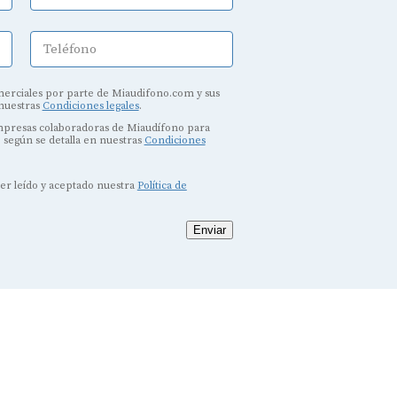
Teléfono
erciales por parte de Miaudifono.com y sus
 nuestras
Condiciones legales
.
empresas colaboradoras de Miaudífono para
, según se detalla en nuestras
Condiciones
ber leído y aceptado nuestra
Política de
Enviar