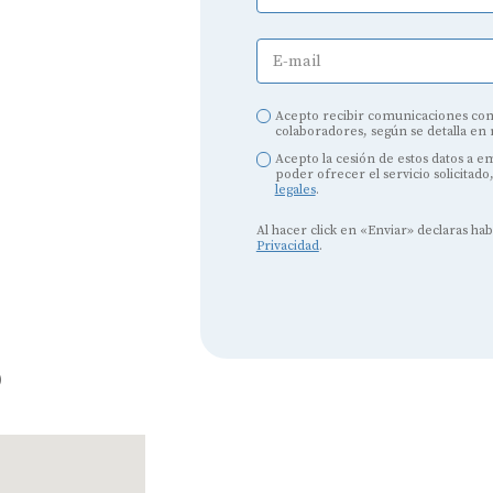
E-mail
Acepto recibir comunicaciones com
Audífonos
colaboradores, según se detalla en
Acepto la cesión de estos datos a 
Mejores marcas de audífonos
poder ofrecer el servicio solicitado
legales
.
Tipos de audífonos para la sordera
Al hacer click en «Enviar» declaras ha
Privacidad
.
Audífonos baratos
Audífonos invisibles
Audífonos bluetooth
o
Audífonos inteligentes
Audífonos potentes
Audífonos recargables