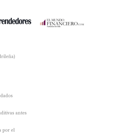
rileña)
rdados
ditivas antes
 por el