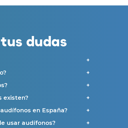
merciales por parte de Miaudífono y sus colaboradores según se detalla en
 empresas colaboradoras de Miaudífono para poder ofrecer los servicios
estras
Condiciones de uso
.
tus dudas
aras haber leído y aceptado nuestra
Política de Privacidad
.
Contáctanos
o?
os?
 existen?
e audífonos en España?
de usar audífonos?