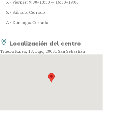
Viernes: 9:30–13:30 — 16:30–19:00
Sábado: Cerrado
Domingo: Cerrado
Audífonos
Localización del centro
Mejores marcas de audífonos
Trueba Kalea, 13, bajo, 20001 San Sebastián
Tipos de audífonos para la sordera
Audífonos baratos
Audífonos invisibles
Audífonos bluetooth
Audífonos inteligentes
Audífonos potentes
Audífonos recargables
Gafas auditivas