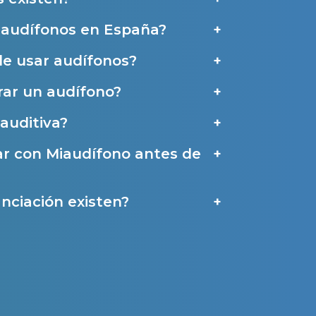
e audífonos en España?
de usar audífonos?
a
ar un audífono?
auditiva?
ar con Miaudífono antes de
nciación existen?