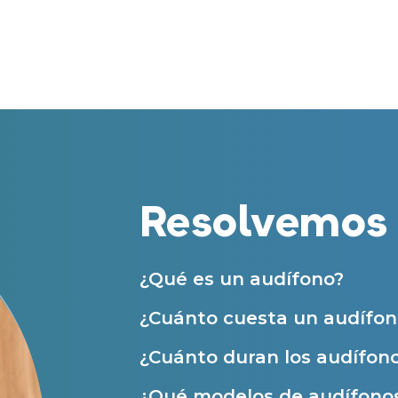
Centros Auditivos en Zaragoza
Teléfono
Centros Auditivos en otras ciudades
Acepto recibir comunicaciones co
nuestras
Condiciones de uso
.
Acepto la cesión de estos datos a
Servicios
solicitados, según se detalla en nu
Al hacer click en «Contáctanos» decl
Atención personalizada
Resolvemos 
Prueba auditiva
Prueba de audífonos
Financiación de audífonos
¿Qué es un audífono?
Reparación de audífonos
¿Cuánto cuesta un audífon
Asistencia audiológica a domicilio
¿Cuánto duran los audífon
Seguro para audífonos
¿Qué modelos de audífonos