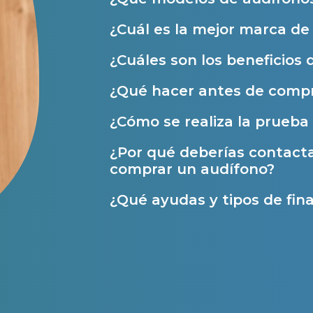
Ayudas y subvenciones
¿Cuál es la mejor marca d
Ayuda Miaudífono hasta 200€*
¿Cuáles son los beneficios 
Ayudas para audífonos en Castilla-La Manch
¿Qué hacer antes de compr
Ayudas para audífonos en Andalucía
¿Cómo se realiza la prueba 
Ayudas y subvenciones en La Rioja
¿Por qué deberías contact
Ayudas para audífonos en Galicia
comprar un audífono?
Ayudas y subvenciones en Asturias
¿Qué ayudas y tipos de fina
Contacto