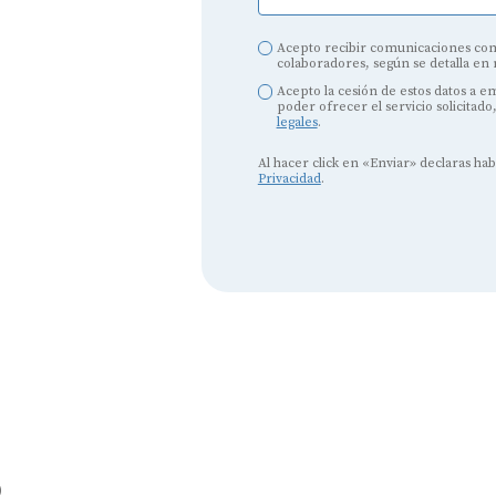
Acepto recibir comunicaciones com
colaboradores, según se detalla en
Acepto la cesión de estos datos a 
poder ofrecer el servicio solicitado
legales
.
Al hacer click en «Enviar» declaras ha
Privacidad
.
Audífonos
Mejores marcas de audífonos
Tipos de audífonos para la sordera
Audífonos baratos
Audífonos invisibles
Audífonos bluetooth
Audífonos inteligentes
o
Audífonos potentes