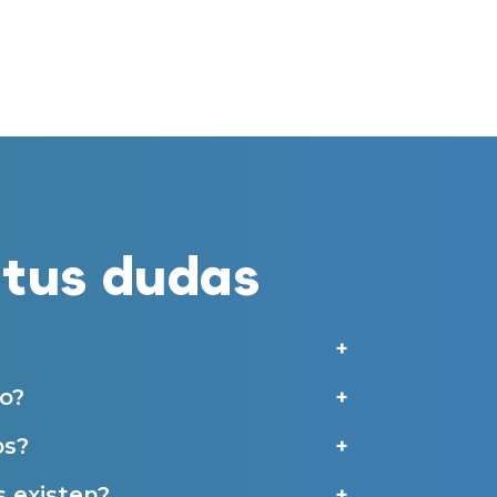
merciales por parte de Miaudífono y sus colaboradores según se detalla en
 empresas colaboradoras de Miaudífono para poder ofrecer los servicios
estras
Condiciones de uso
.
aras haber leído y aceptado nuestra
Política de Privacidad
.
Contáctanos
tus dudas
o?
os?
 existen?