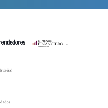
rileña)
rdados