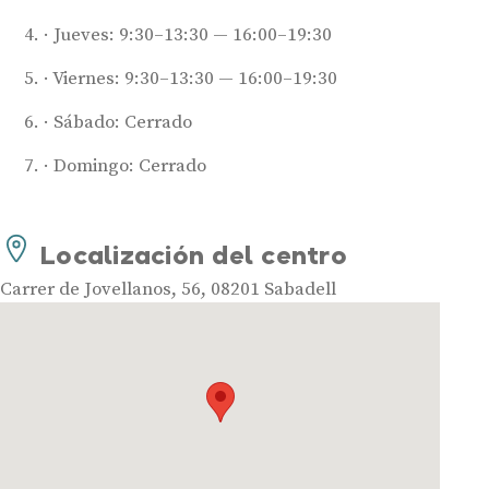
Jueves: 9:30–13:30 — 16:00–19:30
Viernes: 9:30–13:30 — 16:00–19:30
Sábado: Cerrado
Domingo: Cerrado
Audífonos
Mejores marcas de audífonos
Localización del centro
Tipos de audífonos para la sordera
Audífonos baratos
Carrer de Jovellanos, 56, 08201 Sabadell
Audífonos invisibles
Audífonos bluetooth
Audífonos inteligentes
Audífonos potentes
Audífonos recargables