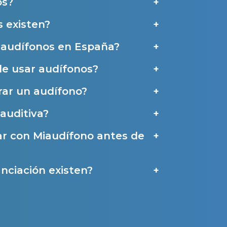
os?
 existen?
e audífonos en España?
de usar audífonos?
ar un audífono?
auditiva?
ar con Miaudífono antes de
nciación existen?
a