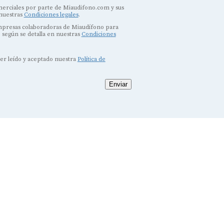
erciales por parte de Miaudifono.com y sus
 nuestras
Condiciones legales
.
empresas colaboradoras de Miaudífono para
, según se detalla en nuestras
Condiciones
ber leído y aceptado nuestra
Política de
Enviar