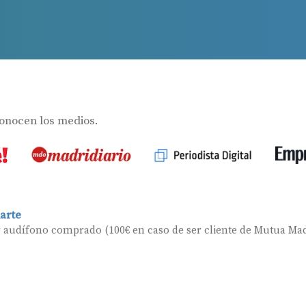
Ayudas para audífonos en Galicia
Ayudas y subvenciones en Asturias
s
Contacto
conocen los medios.
arte
r audífono comprado (100€ en caso de ser cliente de Mutua Mad