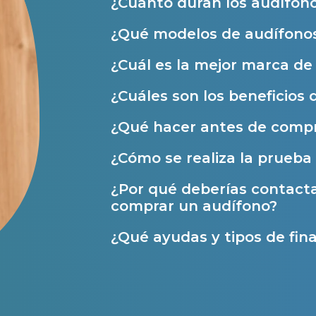
¿Cuánto duran los audífon
Prueba auditiva
¿Qué modelos de audífonos
Prueba de audífonos
¿Cuál es la mejor marca d
Financiación de audífonos
¿Cuáles son los beneficios 
Reparación de audífonos
Asistencia audiológica a domicilio
¿Qué hacer antes de compr
Seguro para audífonos
¿Cómo se realiza la prueba 
¿Por qué deberías contact
Ayudas y subvenciones
comprar un audífono?
Ayuda Miaudífono hasta 200€*
¿Qué ayudas y tipos de fina
Ayudas para audífonos en Castilla-La Manch
Ayudas para audífonos en Andalucía
Ayudas y subvenciones en La Rioja