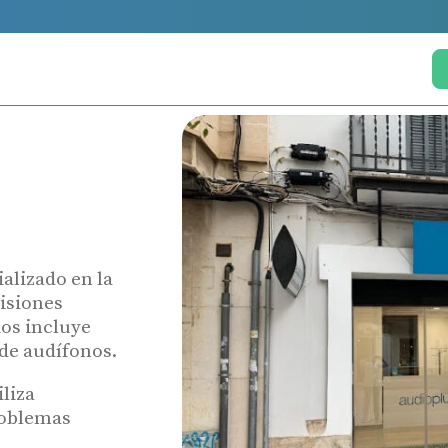
alizado en la
visiones
ios incluye
de audífonos.
liza
roblemas