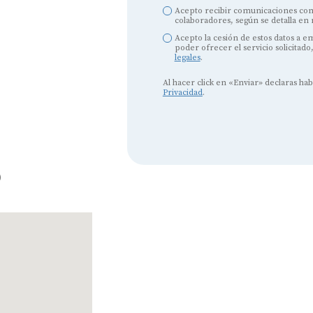
Mejores marcas de audífonos
Acepto recibir comunicaciones com
colaboradores, según se detalla en
Tipos de audífonos para la sordera
Acepto la cesión de estos datos a 
poder ofrecer el servicio solicitado
legales
.
Audífonos baratos
Al hacer click en «Enviar» declaras ha
Audífonos invisibles
Privacidad
.
Audífonos bluetooth
Audífonos inteligentes
o
Audífonos potentes
Audífonos recargables
Gafas auditivas
Guía completa
Gafas Nuance Audio