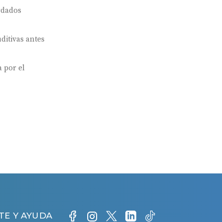
rdados
ditivas antes
 por el
TE Y AYUDA