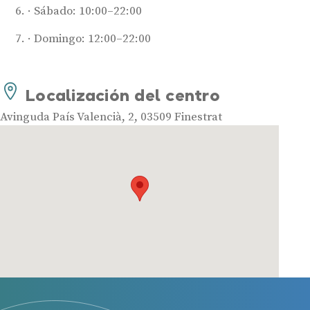
Sábado: 10:00–22:00
Audífonos
Mejores marcas de audífonos
Domingo: 12:00–22:00
Tipos de audífonos para la sordera
Audífonos baratos
Localización del centro
Audífonos invisibles
Audífonos bluetooth
Avinguda País Valencià, 2, 03509 Finestrat
Audífonos inteligentes
Audífonos potentes
Audífonos recargables
Gafas auditivas
Guía completa
Gafas Nuance Audio
Centros Auditivos
Centros Auditivos en Madrid