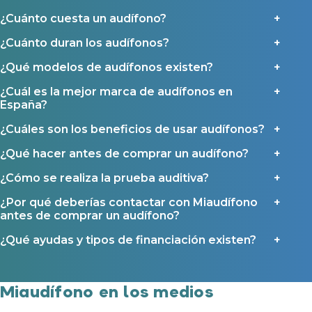
Política de Privacidad
.
Contáctanos
¿Cuánto cuesta un audífono?
Ayudas y subvenciones
¿Cuánto duran los audífonos?
Ayuda Miaudífono hasta 200€*
Ayudas para audífonos en Castilla-La Mancha
¿Qué modelos de audífonos existen?
Ayudas para audífonos en Andalucía
¿Cuál es la mejor marca de audífonos en
Ayudas y subvenciones en La Rioja
España?
Ayudas para audífonos en Galicia
¿Cuáles son los beneficios de usar audífonos?
Ayudas y subvenciones en Asturias
¿Qué hacer antes de comprar un audífono?
¿Cómo se realiza la prueba auditiva?
Contacto
¿Por qué deberías contactar con Miaudífono
antes de comprar un audífono?
¿Qué ayudas y tipos de financiación existen?
Miaudífono en los medios