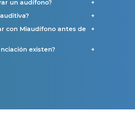
ar un audífono?
auditiva?
a
ar con Miaudífono antes de
nciación existen?