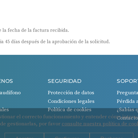
 la fecha de la factura recibida.
ia 45 días después de la aprobación de la solicitud.
ENOS
SEGURIDAD
SOPOR
audífono
Protección de datos
Pregunta
Condiciones legales
Pérdida 
ales
Política de cookies
¿Sabías
Contact
Cookies
Protección de datos
Condiciones legales