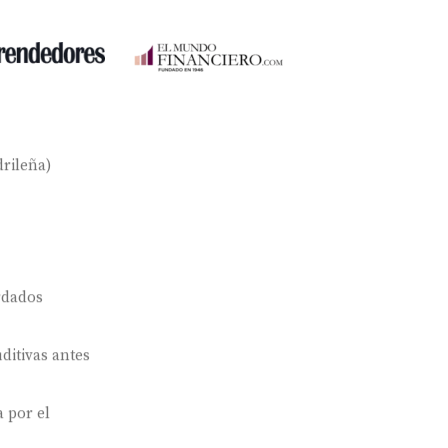
rileña)
rdados
ditivas antes
 por el