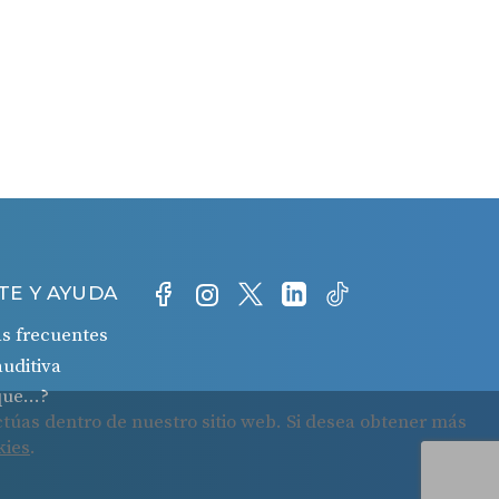
TE Y AYUDA
s frecuentes
auditiva
 que…?
o