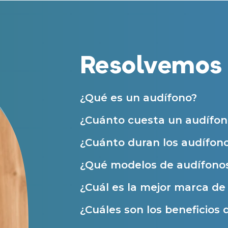
Centros Auditivos en otras ciudades
Acepto recibir comunicaciones co
nuestras
Condiciones de uso
.
Acepto la cesión de estos datos a
Servicios
solicitados, según se detalla en nu
Resolvemos 
Al hacer click en «Contáctanos» decl
Atención personalizada
Prueba auditiva
¿Qué es un audífono?
Prueba de audífonos
¿Cuánto cuesta un audífon
Financiación de audífonos
Reparación de audífonos
¿Cuánto duran los audífon
Asistencia audiológica a domicilio
¿Qué modelos de audífonos
Seguro para audífonos
¿Cuál es la mejor marca d
¿Cuáles son los beneficios 
Ayudas y subvenciones