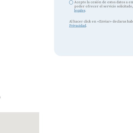
Acepto la cesión de estos datos a 
poder ofrecer el servicio solicitado
legales
.
Al hacer click en «Enviar» declaras ha
Privacidad
.
Audífonos
Mejores marcas de audífonos
Tipos de audífonos para la sordera
Audífonos baratos
Audífonos invisibles
Audífonos bluetooth
o
Audífonos inteligentes
Audífonos potentes
Audífonos recargables