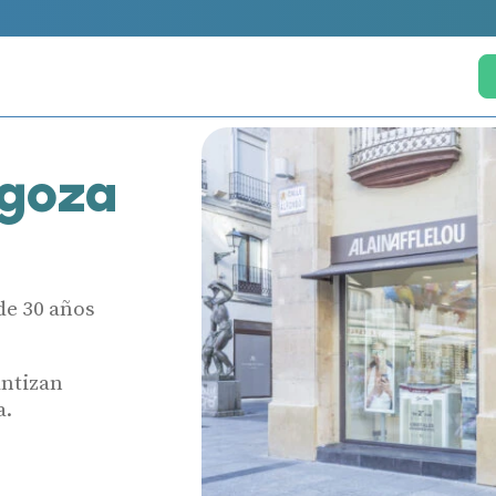
agoza
de 30 años
antizan
a.