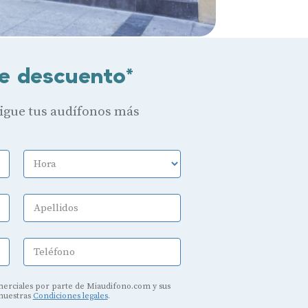
e descuento*
sigue tus audífonos más
Hora
Apellidos
Teléfono
erciales por parte de Miaudifono.com y sus
 nuestras
Condiciones legales
.