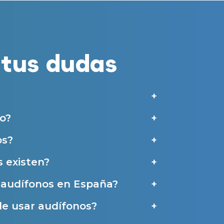
merciales por parte de Miaudífono y sus colaboradores según se detalla en
 empresas colaboradoras de Miaudífono para poder ofrecer los servicios
estras
Condiciones de uso
.
tus dudas
aras haber leído y aceptado nuestra
Política de Privacidad
.
Contáctanos
o?
os?
 existen?
e audífonos en España?
de usar audífonos?