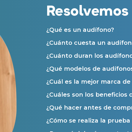
Acepto recibir comunicaciones co
Resolvemos 
nuestras
Condiciones de uso
.
Acepto la cesión de estos datos a
Servicios
solicitados, según se detalla en nu
Al hacer click en «Contáctanos» decl
Atención personalizada
¿Qué es un audífono?
Prueba auditiva
¿Cuánto cuesta un audífon
Prueba de audífonos
¿Cuánto duran los audífon
Financiación de audífonos
¿Qué modelos de audífonos
Reparación de audífonos
Asistencia audiológica a domicilio
¿Cuál es la mejor marca d
Seguro para audífonos
¿Cuáles son los beneficios 
¿Qué hacer antes de compr
Ayudas y subvenciones
¿Cómo se realiza la prueba 
Ayuda Miaudífono hasta 200€*