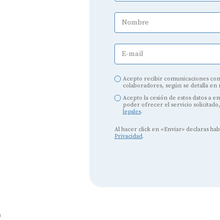
Nombre
Audífonos
Mejores marcas de audífonos
E-mail
Tipos de audífonos para la sordera
Acepto recibir comunicaciones com
colaboradores, según se detalla en
Audífonos baratos
Acepto la cesión de estos datos a 
poder ofrecer el servicio solicitado
Audífonos invisibles
legales
.
Audífonos bluetooth
Al hacer click en «Enviar» declaras ha
Privacidad
.
Audífonos inteligentes
Audífonos potentes
Audífonos recargables
o
Gafas auditivas