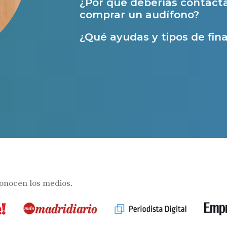
¿Por qué deberías contact
Ayudas para audífonos en Castilla-La Manch
comprar un audífono?
Ayudas para audífonos en Andalucía
¿Qué ayudas y tipos de fina
Ayudas y subvenciones en La Rioja
Ayudas para audífonos en Galicia
Ayudas y subvenciones en Asturias
Contacto
s
conocen los medios.