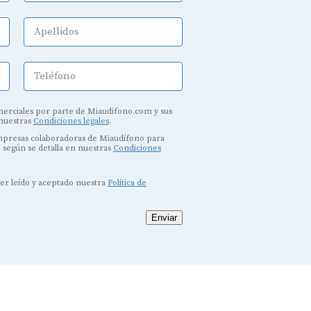
Apellidos
Teléfono
erciales por parte de Miaudifono.com y sus
 nuestras
Condiciones legales
.
empresas colaboradoras de Miaudífono para
, según se detalla en nuestras
Condiciones
ber leído y aceptado nuestra
Política de
Enviar