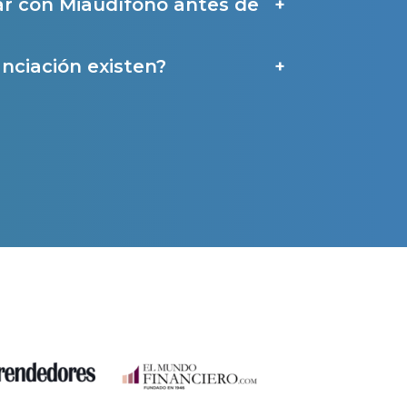
ar con Miaudífono antes de
a
nciación existen?