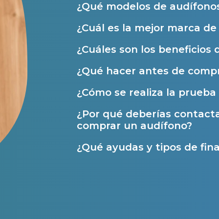
Prueba auditiva
¿Qué modelos de audífonos
Prueba de audífonos
¿Cuál es la mejor marca d
Financiación de audífonos
¿Cuáles son los beneficios 
Reparación de audífonos
¿Qué hacer antes de compr
Asistencia audiológica a domicilio
¿Cómo se realiza la prueba 
Seguro para audífonos
¿Por qué deberías contact
comprar un audífono?
Ayudas y subvenciones
¿Qué ayudas y tipos de fina
Ayuda Miaudífono hasta 200€*
Ayudas para audífonos en Castilla-La Manch
Ayudas para audífonos en Andalucía
Ayudas y subvenciones en La Rioja