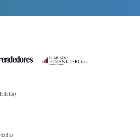
rileña)
rdados