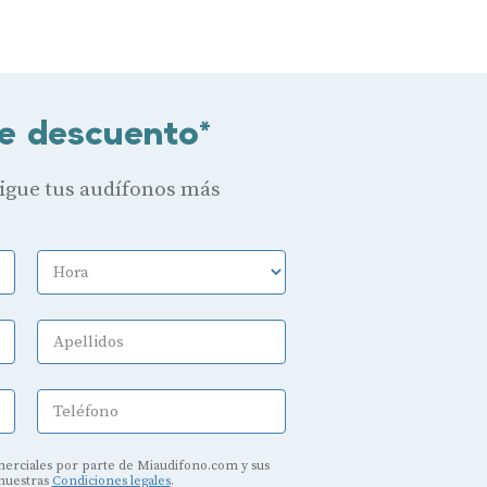
e descuento*
sigue tus audífonos más
Hora
Apellidos
Teléfono
erciales por parte de Miaudifono.com y sus
 nuestras
Condiciones legales
.