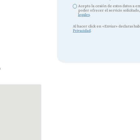
Acepto la cesión de estos datos a 
Tipos de audífonos para la sordera
poder ofrecer el servicio solicitado
legales
.
Audífonos baratos
Al hacer click en «Enviar» declaras ha
Privacidad
.
Audífonos invisibles
Audífonos bluetooth
Audífonos inteligentes
o
Audífonos potentes
Audífonos recargables
Gafas auditivas
Guía completa
Gafas Nuance Audio