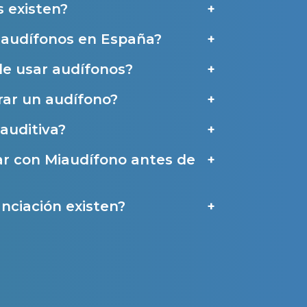
 existen?
e audífonos en España?
de usar audífonos?
ar un audífono?
auditiva?
ar con Miaudífono antes de
nciación existen?
a