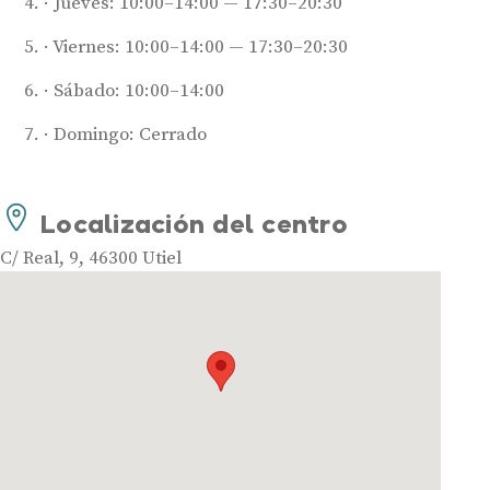
Jueves: 10:00–14:00 — 17:30–20:30
Viernes: 10:00–14:00 — 17:30–20:30
Sábado: 10:00–14:00
Domingo: Cerrado
Audífonos
Mejores marcas de audífonos
Localización del centro
Tipos de audífonos para la sordera
C/ Real, 9, 46300 Utiel
Audífonos baratos
Audífonos invisibles
Audífonos bluetooth
Audífonos inteligentes
Audífonos potentes
Audífonos recargables
Gafas auditivas