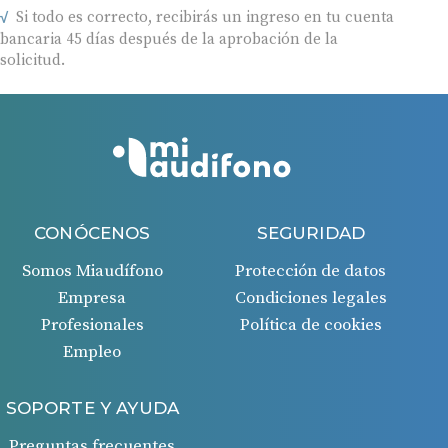
Si todo es correcto, recibirás un ingreso en tu cuenta
bancaria 45 días después de la aprobación de la
solicitud.
CONÓCENOS
SEGURIDAD
Somos Miaudífono
Protección de datos
Empresa
Condiciones legales
Profesionales
Política de cookies
Empleo
SOPORTE Y AYUDA
Preguntas frecuentes