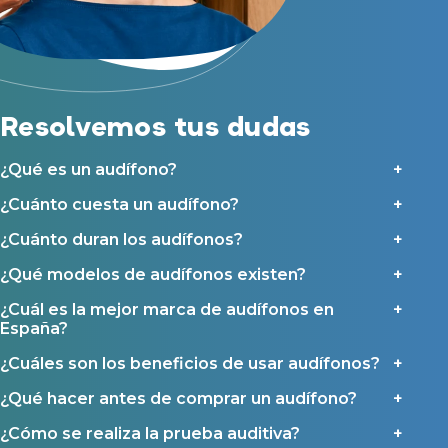
Acepto recibir comunicaciones comerciales por parte de Miaudífono
Reparación de audífonos
y sus colaboradores según se detalla en nuestras
Condiciones de uso
.
Acepto la cesión de estos datos a empresas colaboradoras de
Asistencia audiológica a domicilio
Miaudífono para poder ofrecer los servicios solicitados, según se
detalla en nuestras
Condiciones de uso
.
Seguro para audífonos
Al hacer click en «Contáctanos» declaras haber leído y aceptado nuestra
Política de Privacidad
.
Contáctanos
Resolvemos tus dudas
Ayudas y subvenciones
Ayuda Miaudífono hasta 200€*
¿Qué es un audífono?
Ayudas para audífonos en Castilla-La Mancha
¿Cuánto cuesta un audífono?
Ayudas para audífonos en Andalucía
Ayudas y subvenciones en La Rioja
¿Cuánto duran los audífonos?
Ayudas para audífonos en Galicia
¿Qué modelos de audífonos existen?
Ayudas y subvenciones en Asturias
¿Cuál es la mejor marca de audífonos en
España?
Contacto
¿Cuáles son los beneficios de usar audífonos?
¿Qué hacer antes de comprar un audífono?
¿Cómo se realiza la prueba auditiva?