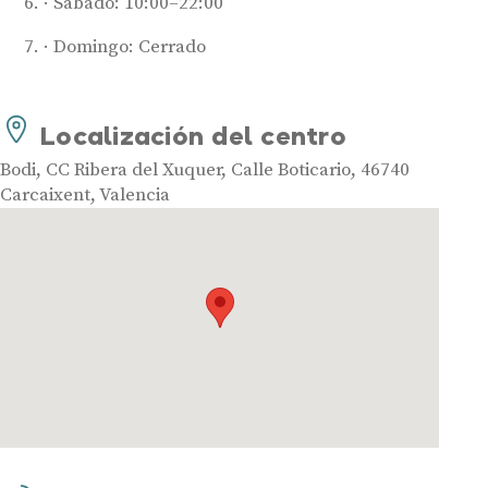
Sábado: 10:00–22:00
Domingo: Cerrado
Audífonos
Localización del centro
Mejores marcas de audífonos
Bodi, CC Ribera del Xuquer, Calle Boticario, 46740
Tipos de audífonos para la sordera
Carcaixent, Valencia
Audífonos baratos
Audífonos invisibles
Audífonos bluetooth
Audífonos inteligentes
Audífonos potentes
Audífonos recargables
Gafas auditivas
Guía completa