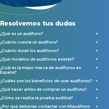
y sus colaboradores según se detalla en nuestras
Condiciones de uso
.
Acepto la cesión de estos datos a empresas colaboradoras de
Asistencia audiológica a domicilio
Miaudífono para poder ofrecer los servicios solicitados, según se
detalla en nuestras
Condiciones de uso
.
Seguro para audífonos
Al hacer click en «Contáctanos» declaras haber leído y aceptado nuestra
Política de Privacidad
.
Resolvemos tus dudas
Contáctanos
Ayudas y subvenciones
Ayuda Miaudífono hasta 200€*
¿Qué es un audífono?
Ayudas para audífonos en Castilla-La Mancha
¿Cuánto cuesta un audífono?
Ayudas para audífonos en Andalucía
¿Cuánto duran los audífonos?
Ayudas y subvenciones en La Rioja
¿Qué modelos de audífonos existen?
Ayudas para audífonos en Galicia
¿Cuál es la mejor marca de audífonos en
Ayudas y subvenciones en Asturias
España?
Contacto
¿Cuáles son los beneficios de usar audífonos?
¿Qué hacer antes de comprar un audífono?
¿Cómo se realiza la prueba auditiva?
¿Por qué deberías contactar con Miaudífono