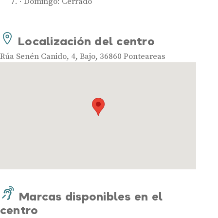
Domingo: Cerrado
Localización del centro
Audífonos
Rúa Senén Canido, 4, Bajo, 36860 Ponteareas
Mejores marcas de audífonos
Tipos de audífonos para la sordera
Audífonos baratos
Audífonos invisibles
Audífonos bluetooth
Audífonos inteligentes
Audífonos potentes
Audífonos recargables
Gafas auditivas
Marcas disponibles en el
Guía completa
centro
Gafas Nuance Audio