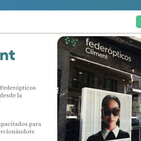
nt
 Federópticos
 desde la
y
apacitados para
porcionándote