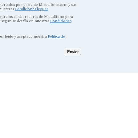
erciales por parte de Miaudifono.com y sus
 nuestras
Condiciones legales
.
empresas colaboradoras de Miaudífono para
, según se detalla en nuestras
Condiciones
ber leído y aceptado nuestra
Política de
Enviar