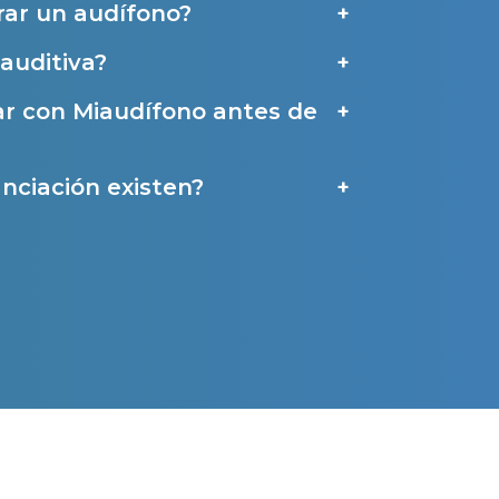
ar un audífono?
auditiva?
a
ar con Miaudífono antes de
nciación existen?