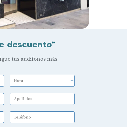
e descuento*
sigue tus audífonos más
Hora
Apellidos
Teléfono