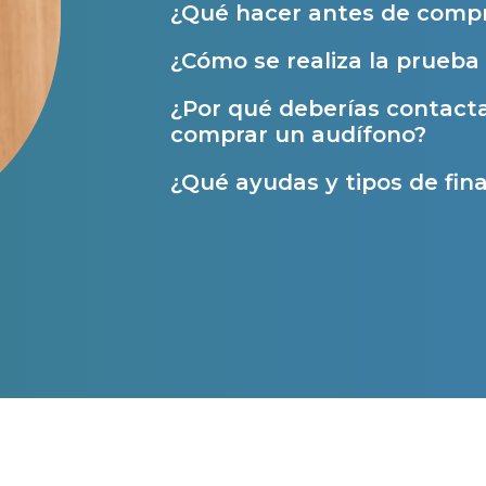
¿Qué hacer antes de compr
Ayuda Miaudífono hasta 200€*
¿Cómo se realiza la prueba 
Ayudas para audífonos en Castilla-La Manch
Ayudas para audífonos en Andalucía
¿Por qué deberías contact
comprar un audífono?
Ayudas y subvenciones en La Rioja
¿Qué ayudas y tipos de fina
Ayudas para audífonos en Galicia
Ayudas y subvenciones en Asturias
Contacto
s