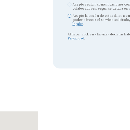
Acepto recibir comunicaciones com
colaboradores, según se detalla en
Acepto la cesión de estos datos a 
poder ofrecer el servicio solicitado
legales
.
Audífonos
Al hacer click en «Enviar» declaras ha
Privacidad
.
Mejores marcas de audífonos
Tipos de audífonos para la sordera
Audífonos baratos
Audífonos invisibles
Audífonos bluetooth
o
Audífonos inteligentes
Audífonos potentes
Audífonos recargables