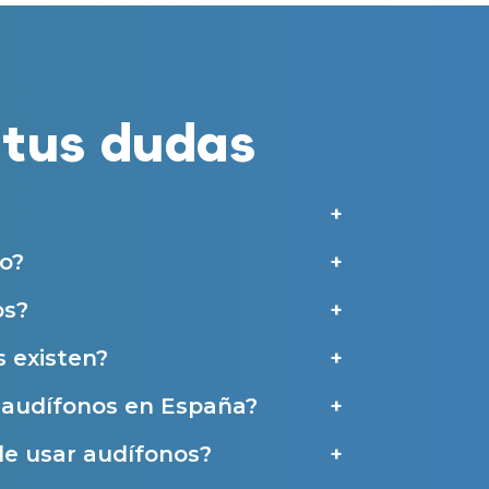
merciales por parte de Miaudífono y sus colaboradores según se detalla en
 empresas colaboradoras de Miaudífono para poder ofrecer los servicios
estras
Condiciones de uso
.
tus dudas
aras haber leído y aceptado nuestra
Política de Privacidad
.
Contáctanos
o?
os?
 existen?
e audífonos en España?
de usar audífonos?