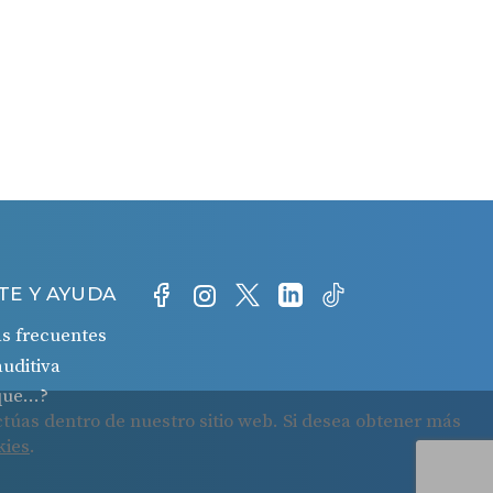
TE Y AYUDA
s frecuentes
auditiva
 que…?
o