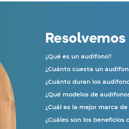
Centros Auditivos en otras ciudades
Acepto recibir comunicaciones co
nuestras
Condiciones de uso
.
Acepto la cesión de estos datos a
Servicios
solicitados, según se detalla en nu
Resolvemos 
Al hacer click en «Contáctanos» decl
Atención personalizada
Prueba auditiva
¿Qué es un audífono?
Prueba de audífonos
¿Cuánto cuesta un audífon
Financiación de audífonos
Reparación de audífonos
¿Cuánto duran los audífon
Asistencia audiológica a domicilio
¿Qué modelos de audífonos
Seguro para audífonos
¿Cuál es la mejor marca d
¿Cuáles son los beneficios 
Ayudas y subvenciones