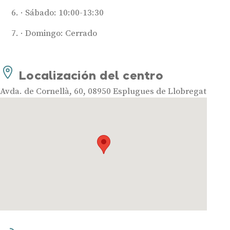
Sábado: 10:00-13:30
Domingo: Cerrado
Audífonos
Localización del centro
Mejores marcas de audífonos
Tipos de audífonos para la sordera
Avda. de Cornellà, 60, 08950 Esplugues de Llobregat
Audífonos baratos
Audífonos invisibles
Audífonos bluetooth
Audífonos inteligentes
Audífonos potentes
Audífonos recargables
Gafas auditivas
Guía completa