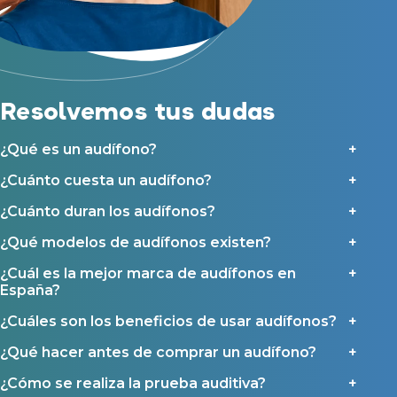
Acepto recibir comunicaciones comerciales por parte de Miaudífono
Reparación de audífonos
y sus colaboradores según se detalla en nuestras
Condiciones de uso
.
Acepto la cesión de estos datos a empresas colaboradoras de
Asistencia audiológica a domicilio
Miaudífono para poder ofrecer los servicios solicitados, según se
detalla en nuestras
Condiciones de uso
.
Seguro para audífonos
Al hacer click en «Contáctanos» declaras haber leído y aceptado nuestra
Política de Privacidad
.
Resolvemos tus dudas
Contáctanos
Ayudas y subvenciones
Ayuda Miaudífono hasta 200€*
¿Qué es un audífono?
Ayudas para audífonos en Castilla-La Mancha
¿Cuánto cuesta un audífono?
Ayudas para audífonos en Andalucía
¿Cuánto duran los audífonos?
Ayudas y subvenciones en La Rioja
Ayudas para audífonos en Galicia
¿Qué modelos de audífonos existen?
Ayudas y subvenciones en Asturias
¿Cuál es la mejor marca de audífonos en
España?
Contacto
¿Cuáles son los beneficios de usar audífonos?
¿Qué hacer antes de comprar un audífono?
¿Cómo se realiza la prueba auditiva?