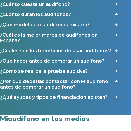
¿Cuánto cuesta un audífono?
Contáctanos
Ayudas y subvenciones
¿Cuánto duran los audífonos?
Ayuda Miaudífono hasta 200€*
¿Qué modelos de audífonos existen?
Ayudas para audífonos en Castilla-La Mancha
Ayudas para audífonos en Andalucía
¿Cuál es la mejor marca de audífonos en
España?
Ayudas y subvenciones en La Rioja
Ayudas para audífonos en Galicia
¿Cuáles son los beneficios de usar audífonos?
Ayudas y subvenciones en Asturias
¿Qué hacer antes de comprar un audífono?
¿Cómo se realiza la prueba auditiva?
Contacto
¿Por qué deberías contactar con Miaudífono
antes de comprar un audífono?
¿Qué ayudas y tipos de financiación existen?
Miaudífono en los medios