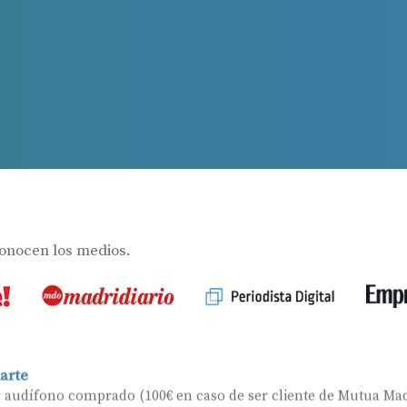
Ayudas para audífonos en Andalucía
Ayudas y subvenciones en La Rioja
Ayudas para audífonos en Galicia
Ayudas y subvenciones en Asturias
s
Contacto
conocen los medios.
arte
r audífono comprado (100€ en caso de ser cliente de Mutua Mad