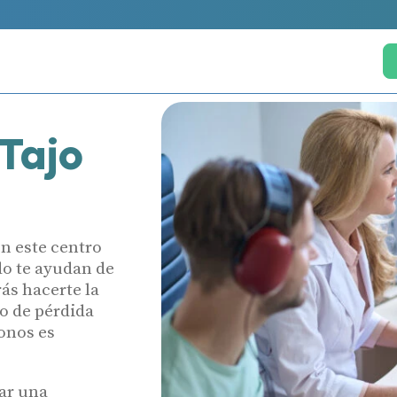
Tajo
En este centro
do te ayudan de
ás hacerte la
o de pérdida
fonos es
rar una