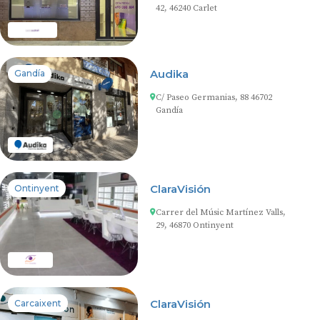
42, 46240 Carlet
Audika
Gandía
C/ Paseo Germanias, 88 46702
Gandía
ClaraVisión
Ontinyent
Carrer del Músic Martínez Valls,
29, 46870 Ontinyent
ClaraVisión
Carcaixent