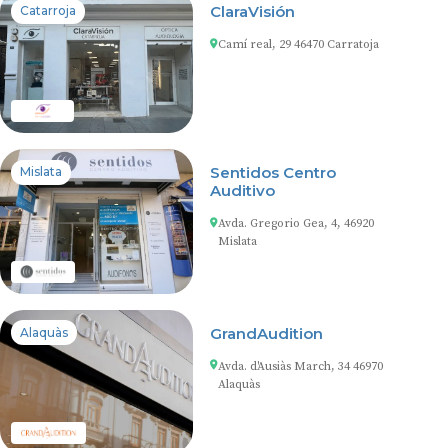
ClaraVisión
Catarroja
Camí real, 29 46470 Carratoja
Sentidos Centro
Mislata
Auditivo
Avda. Gregorio Gea, 4, 46920
Mislata
GrandAudition
Alaquàs
Avda. d'Ausiàs March, 34 46970
Alaquàs