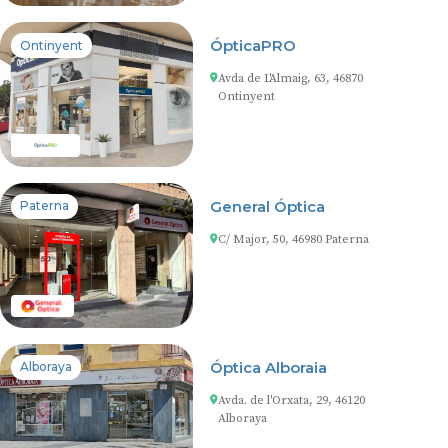
ÓpticaPRO
Ontinyent
Avda de L'Almaig, 63, 46870
Ontinyent
General Óptica
Paterna
C/ Major, 50, 46980 Paterna
Óptica Alboraia
Alboraya
Avda. de l'Orxata, 29, 46120
Alboraya