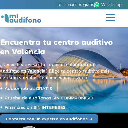
Te llamamos gratis
Whatsapp
Encuentra tu centro auditivo
en Valencia
¿Necesitas revisar tu audición o
comprar un
audífono en Valencia
? Elige tu centro auditivo más
cercano y recibe atención especializada:
Audiometrías GRATIS
Prueba de audífonos SIN COMPROMISO
Financiación SIN INTERESES
Contacta con un experto en audífonos