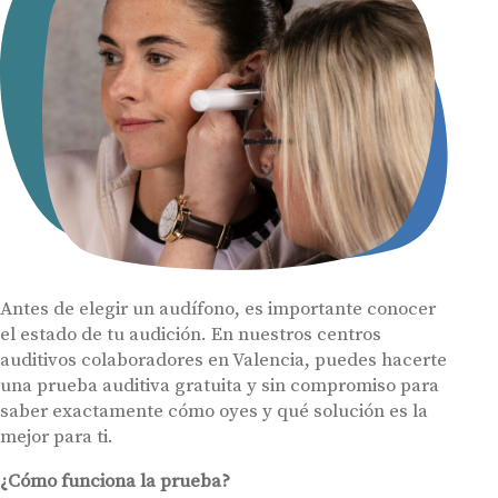
Acepto recibir comunicaciones comerciales por parte de Miaudífono
y sus colaboradores según se detalla en nuestras
Condiciones de uso
.
Acepto la cesión de estos datos a empresas colaboradoras de
Miaudífono para poder ofrecer los servicios solicitados, según se
detalla en nuestras
Condiciones de uso
.
Al hacer click en «Contáctanos» declaras haber leído y aceptado nuestra
Política de Privacidad
.
Contáctanos
Antes de elegir un audífono, es importante conocer
el estado de tu audición. En nuestros centros
auditivos colaboradores en Valencia, puedes hacerte
una prueba auditiva gratuita y sin compromiso para
saber exactamente cómo oyes y qué solución es la
mejor para ti.
¿Cómo funciona la prueba?