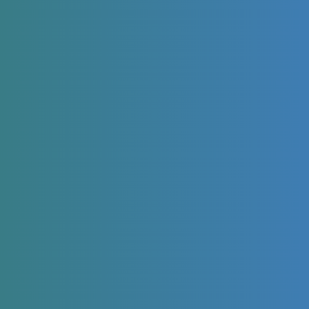
Resolvemos tus dudas
¿Qué es un audífono?
¿Cuánto cuesta un audífono?
¿Cuánto duran los audífonos?
¿Qué modelos de audífonos existen?
¿Cuál es la mejor marca de audífonos en
España?
¿Cuáles son los beneficios de usar audífonos?
¿Qué hacer antes de comprar un audífono?