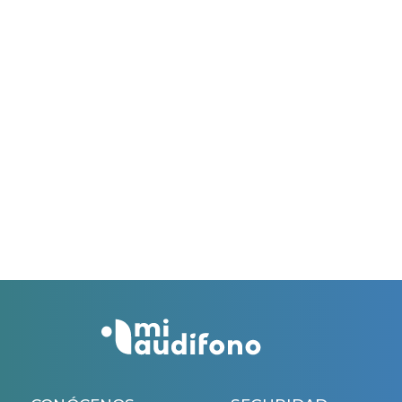
Solicitar la ayuda rellenando todos los datos de este
formulario y adjuntando la factura de compra de los
audífonos emitida por el centro auditivo colaborador
acordado contigo.
Esta campaña es válida hasta el 31/03/2026.
El período máximo para solicitar la ayuda es de 60
días.
El período máximo para solicitar la ayuda es de 60
días desde la fecha de la factura recibida.
Si todo es correcto, recibirás un ingreso en tu cuenta
bancaria 45 días después de la aprobación de la
solicitud.