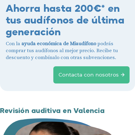
Ahorra hasta 200€* en
tus audífonos de última
generación
Con la
ayuda económica de Miaudífono
podrás
Audífonos
comprar tus audífonos al mejor precio. Recibe tu
Gafas auditivas
descuento y combínalo con otras subvenciones.
Centros Auditivos
Contacta con nosotros
Servicios
Hasta un 60% de descuento en tus
Ayudas y subvenciones
audífonos
Contacto
Nombre
E-mail
Revisión auditiva en Valencia
Teléfono