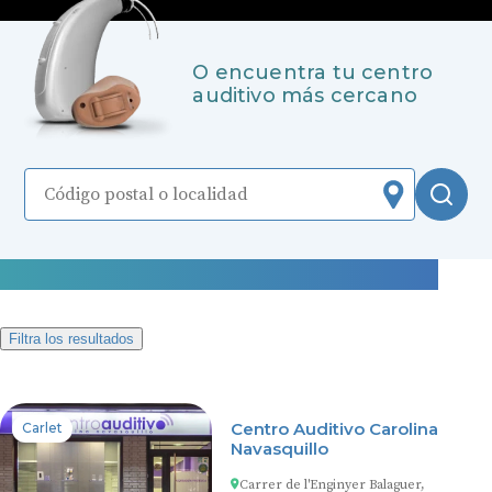
O encuentra tu centro
auditivo más cercano
Localizar
Bus
167 centros auditivos en Valencia
Filtra los resultados
Centro Auditivo Carolina
Carlet
Navasquillo
Carrer de l'Enginyer Balaguer,