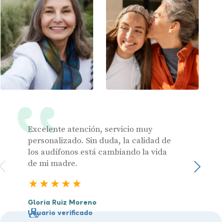
Excelente atención, servicio muy
Muy pr
personalizado. Sin duda, la calidad de
los audífonos está cambiando la vida
de mi madre.
Julia 
Sigu
Usuari
5 estrellas
Gloria Ruiz Moreno
Usuario verificado