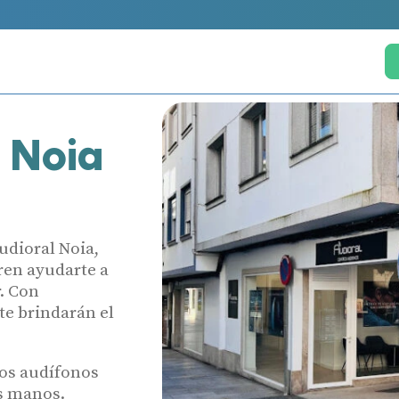
 Noia
udioral Noia,
ren ayudarte a
r. Con
te brindarán el
los audífonos
s manos.