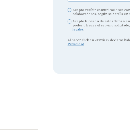
Acepto recibir comunicaciones com
colaboradores, según se detalla en
Acepto la cesión de estos datos a 
poder ofrecer el servicio solicitado
legales
.
Al hacer click en «Enviar» declaras ha
Audífonos
Privacidad
.
Mejores marcas de audífonos
Tipos de audífonos para la sordera
Audífonos baratos
Audífonos invisibles
Audífonos bluetooth
o
Audífonos inteligentes
Audífonos potentes