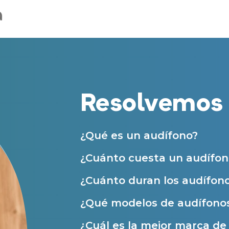
Centros Auditivos en Zaragoza
Teléfono
Centros Auditivos en otras ciudades
Acepto recibir comunicaciones co
nuestras
Condiciones de uso
.
Acepto la cesión de estos datos a
Servicios
solicitados, según se detalla en nu
Al hacer click en «Contáctanos» decl
Atención personalizada
Resolvemos 
Prueba auditiva
Prueba de audífonos
¿Qué es un audífono?
Financiación de audífonos
¿Cuánto cuesta un audífon
Reparación de audífonos
¿Cuánto duran los audífon
Asistencia audiológica a domicilio
Seguro para audífonos
¿Qué modelos de audífonos
¿Cuál es la mejor marca d