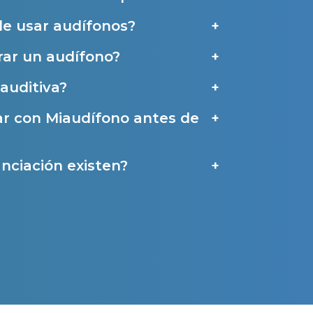
de usar audífonos?
ar un audífono?
a
auditiva?
ar con Miaudífono antes de
nciación existen?