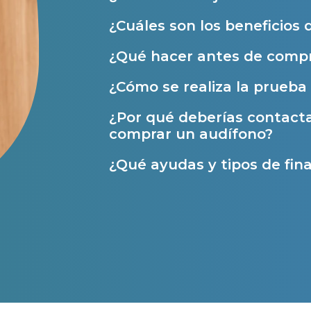
Ayudas y subvenciones
¿Cuáles son los beneficios 
Ayuda Miaudífono hasta 200€*
¿Qué hacer antes de compr
Ayudas para audífonos en Castilla-La Manch
¿Cómo se realiza la prueba 
Ayudas para audífonos en Andalucía
¿Por qué deberías contact
Ayudas y subvenciones en La Rioja
comprar un audífono?
Ayudas para audífonos en Galicia
¿Qué ayudas y tipos de fina
Ayudas y subvenciones en Asturias
Contacto