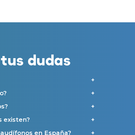
merciales por parte de Miaudífono y sus colaboradores según se detalla en
 empresas colaboradoras de Miaudífono para poder ofrecer los servicios
estras
Condiciones de uso
.
aras haber leído y aceptado nuestra
Política de Privacidad
.
Contáctanos
tus dudas
o?
os?
 existen?
e audífonos en España?