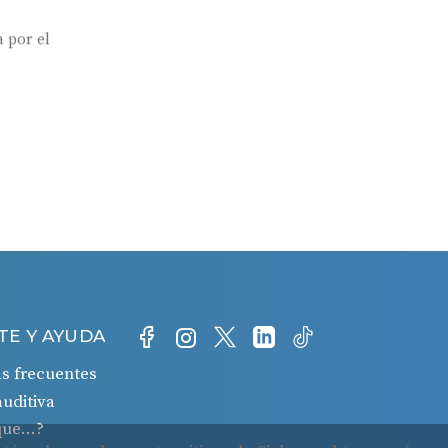
 por el
TE Y AYUDA
s frecuentes
auditiva
 que…?