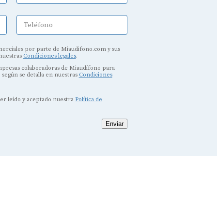
Teléfono
erciales por parte de Miaudifono.com y sus
 nuestras
Condiciones legales
.
empresas colaboradoras de Miaudífono para
, según se detalla en nuestras
Condiciones
ber leído y aceptado nuestra
Política de
Enviar