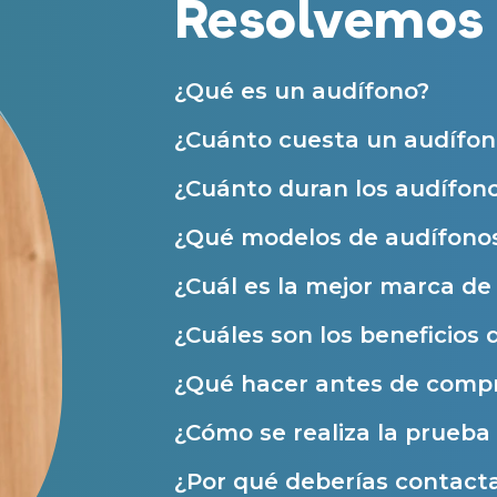
Resolvemos 
nuestras
Condiciones de uso
.
Acepto la cesión de estos datos a
Servicios
solicitados, según se detalla en nu
Al hacer click en «Contáctanos» decl
Atención personalizada
¿Qué es un audífono?
Prueba auditiva
¿Cuánto cuesta un audífon
Prueba de audífonos
¿Cuánto duran los audífon
Financiación de audífonos
¿Qué modelos de audífonos
Reparación de audífonos
¿Cuál es la mejor marca d
Asistencia audiológica a domicilio
Seguro para audífonos
¿Cuáles son los beneficios 
¿Qué hacer antes de compr
Ayudas y subvenciones
¿Cómo se realiza la prueba 
Ayuda Miaudífono hasta 200€*
¿Por qué deberías contact