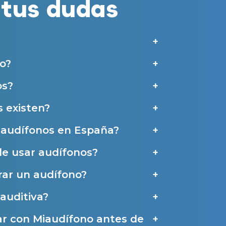
tus dudas
 empresas colaboradoras de Miaudífono para poder ofrecer los servicios
estras
Condiciones de uso
.
aras haber leído y aceptado nuestra
Política de Privacidad
.
Contáctanos
o?
os?
 existen?
e audífonos en España?
de usar audífonos?
ar un audífono?
auditiva?
ar con Miaudífono antes de