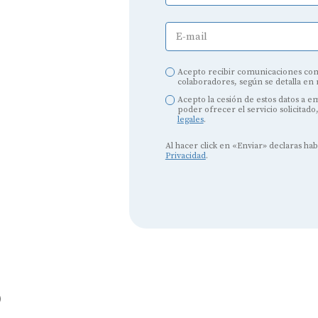
E-mail
Audífonos
Mejores marcas de audífonos
Acepto recibir comunicaciones com
colaboradores, según se detalla en
Tipos de audífonos para la sordera
Acepto la cesión de estos datos a 
poder ofrecer el servicio solicitado
Audífonos baratos
legales
.
Al hacer click en «Enviar» declaras ha
Audífonos invisibles
Privacidad
.
Audífonos bluetooth
Audífonos inteligentes
Audífonos potentes
Audífonos recargables
o
Gafas auditivas