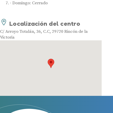
Audífonos
Domingo: Cerrado
Mejores marcas de audífonos
Tipos de audífonos para la sordera
Localización del centro
Audífonos baratos
C/ Arroyo Totalán, 36, C.C, 29720 Rincón de la
Audífonos invisibles
Victoria
Audífonos bluetooth
Audífonos inteligentes
Audífonos potentes
Audífonos recargables
Gafas auditivas
Guía completa
Gafas Nuance Audio
Centros Auditivos
Centros Auditivos en Madrid