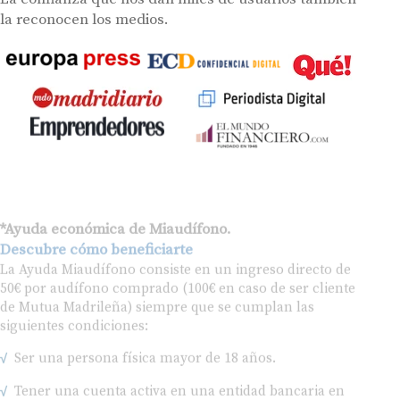
la reconocen los medios.
*Ayuda económica de Miaudífono.
Descubre cómo beneficiarte
La Ayuda Miaudífono consiste en un ingreso directo de
50€ por audífono comprado (100€ en caso de ser cliente
de Mutua Madrileña) siempre que se cumplan las
siguientes condiciones:
Ser una persona física mayor de 18 años.
Tener una cuenta activa en una entidad bancaria en
España.