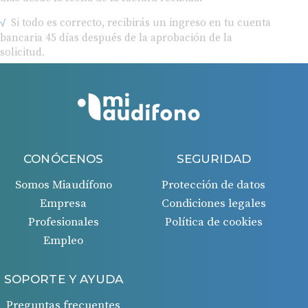
Si todo es correcto, recibirás un ingreso en tu cuenta
bancaria 45 días después de la aprobación de la
solicitud.
CONÓCENOS
SEGURIDAD
Somos Miaudífono
Protección de datos
Empresa
Condiciones legales
Profesionales
Política de cookies
Empleo
SOPORTE Y AYUDA
Preguntas frecuentes