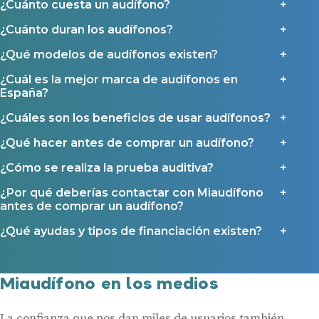
¿Cuánto cuesta un audífono?
Contáctanos
Ayudas y subvenciones
¿Cuánto duran los audífonos?
Ayuda Miaudífono hasta 200€*
¿Qué modelos de audífonos existen?
Ayudas para audífonos en Castilla-La Mancha
¿Cuál es la mejor marca de audífonos en
Ayudas para audífonos en Andalucía
España?
Ayudas y subvenciones en La Rioja
¿Cuáles son los beneficios de usar audífonos?
Ayudas para audífonos en Galicia
Ayudas y subvenciones en Asturias
¿Qué hacer antes de comprar un audífono?
¿Cómo se realiza la prueba auditiva?
Contacto
¿Por qué deberías contactar con Miaudífono
antes de comprar un audífono?
¿Qué ayudas y tipos de financiación existen?
Miaudífono en los medios
La confianza que nos dan miles de usuarios también