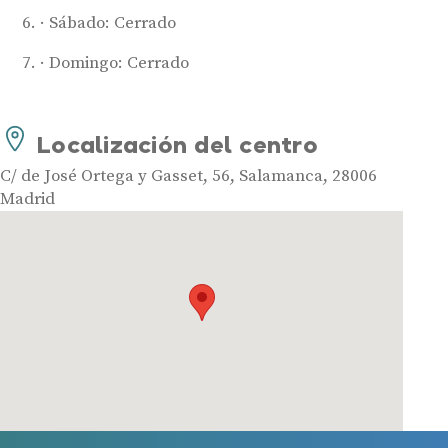
Sábado: Cerrado
Audífonos
Domingo: Cerrado
Mejores marcas de audífonos
Tipos de audífonos para la sordera
Audífonos baratos
Localización del centro
Audífonos invisibles
C/ de José Ortega y Gasset, 56, Salamanca, 28006
Audífonos bluetooth
Madrid
Audífonos inteligentes
Audífonos potentes
Audífonos recargables
Gafas auditivas
Guía completa
Gafas Nuance Audio
Centros Auditivos