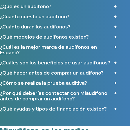
Al hacer click en «Contáctanos» declaras haber leído y aceptado nuestra
Política de Privacidad
.
¿Qué es un audífono?
Contáctanos
Ayudas y subvenciones
¿Cuánto cuesta un audífono?
Ayuda Miaudífono hasta 200€*
¿Cuánto duran los audífonos?
Ayudas para audífonos en Castilla-La Mancha
¿Qué modelos de audífonos existen?
Ayudas para audífonos en Andalucía
¿Cuál es la mejor marca de audífonos en
Ayudas y subvenciones en La Rioja
España?
Ayudas para audífonos en Galicia
¿Cuáles son los beneficios de usar audífonos?
Ayudas y subvenciones en Asturias
¿Qué hacer antes de comprar un audífono?
Contacto
¿Cómo se realiza la prueba auditiva?
¿Por qué deberías contactar con Miaudífono
antes de comprar un audífono?
¿Qué ayudas y tipos de financiación existen?