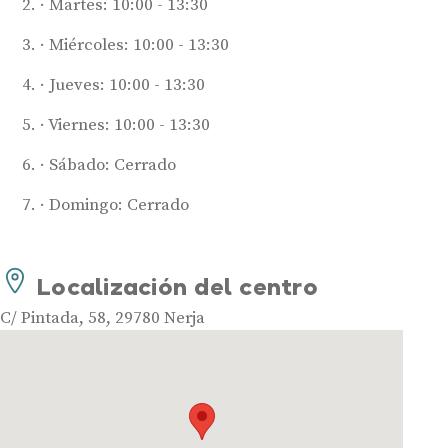
Martes: 10:00 - 13:30
Miércoles: 10:00 - 13:30
Jueves: 10:00 - 13:30
Viernes: 10:00 - 13:30
Sábado: Cerrado
Audífonos
Domingo: Cerrado
Mejores marcas de audífonos
Tipos de audífonos para la sordera
Audífonos baratos
Localización del centro
Audífonos invisibles
C/ Pintada, 58, 29780 Nerja
Audífonos bluetooth
Audífonos inteligentes
Audífonos potentes
Audífonos recargables