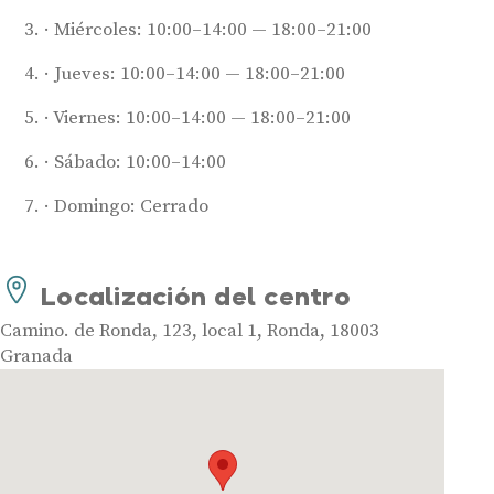
Miércoles: 10:00–14:00 — 18:00–21:00
Jueves: 10:00–14:00 — 18:00–21:00
Viernes: 10:00–14:00 — 18:00–21:00
Sábado: 10:00–14:00
Audífonos
Domingo: Cerrado
Mejores marcas de audífonos
Tipos de audífonos para la sordera
Localización del centro
Audífonos baratos
Camino. de Ronda, 123, local 1, Ronda, 18003
Audífonos invisibles
Granada
Audífonos bluetooth
Audífonos inteligentes
Audífonos potentes
Audífonos recargables