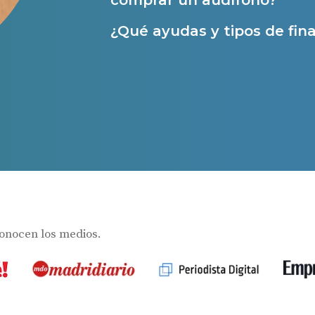
comprar un audífono?
Ayudas para audífonos en Andalucía
¿Qué ayudas y tipos de fina
Ayudas y subvenciones en La Rioja
Ayudas para audífonos en Galicia
Ayudas y subvenciones en Asturias
Contacto
s
conocen los medios.