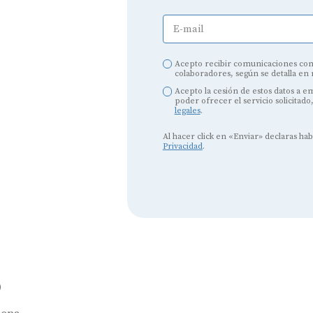
E-mail
Audífonos
Mejores marcas de audífonos
Acepto recibir comunicaciones com
colaboradores, según se detalla en
Tipos de audífonos para la sordera
Acepto la cesión de estos datos a 
poder ofrecer el servicio solicitado
legales
.
Audífonos baratos
Al hacer click en «Enviar» declaras ha
Audífonos invisibles
Privacidad
.
Audífonos bluetooth
Audífonos inteligentes
Audífonos potentes
Audífonos recargables
o
Gafas auditivas