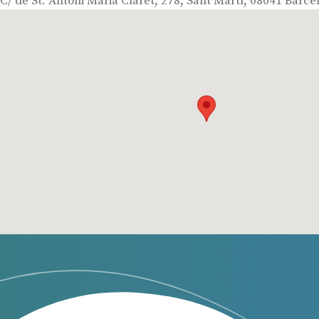
C/ de St. Antoni Maria Claret, 278, Sant Martí, 08041 Barce