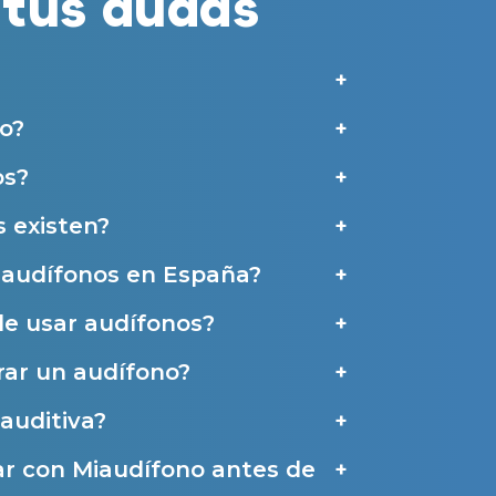
tus dudas
 empresas colaboradoras de Miaudífono para poder ofrecer los servicios
estras
Condiciones de uso
.
aras haber leído y aceptado nuestra
Política de Privacidad
.
Contáctanos
o?
os?
 existen?
e audífonos en España?
de usar audífonos?
ar un audífono?
auditiva?
ar con Miaudífono antes de
a