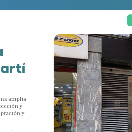
a
artí
una amplia
tección y
aptación y