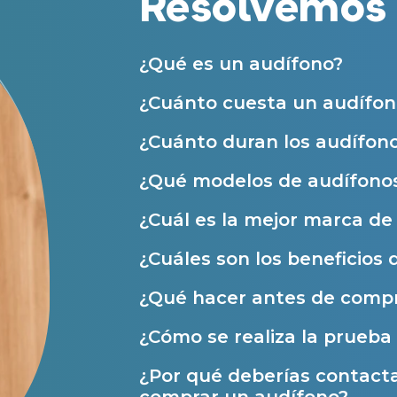
Resolvemos 
nuestras
Condiciones de uso
.
Acepto la cesión de estos datos a
Servicios
solicitados, según se detalla en nu
Al hacer click en «Contáctanos» decl
Atención personalizada
¿Qué es un audífono?
Prueba auditiva
¿Cuánto cuesta un audífon
Prueba de audífonos
¿Cuánto duran los audífon
Financiación de audífonos
¿Qué modelos de audífonos
Reparación de audífonos
¿Cuál es la mejor marca d
Asistencia audiológica a domicilio
¿Cuáles son los beneficios 
Seguro para audífonos
¿Qué hacer antes de compr
Ayudas y subvenciones
¿Cómo se realiza la prueba 
Ayuda Miaudífono hasta 200€*
¿Por qué deberías contact
Ayudas para audífonos en Castilla-La Manch