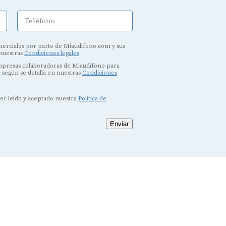
Teléfono
erciales por parte de Miaudifono.com y sus
 nuestras
Condiciones legales
.
empresas colaboradoras de Miaudífono para
, según se detalla en nuestras
Condiciones
ber leído y aceptado nuestra
Política de
Enviar