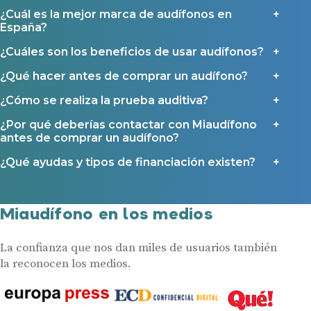
Ayuda Miaudífono hasta 200€*
¿Cuál es la mejor marca de audífonos en
Ayudas para audífonos en Castilla-La Mancha
España?
Ayudas para audífonos en Andalucía
¿Cuáles son los beneficios de usar audífonos?
Ayudas y subvenciones en La Rioja
¿Qué hacer antes de comprar un audífono?
Ayudas para audífonos en Galicia
¿Cómo se realiza la prueba auditiva?
Ayudas y subvenciones en Asturias
¿Por qué deberías contactar con Miaudífono
antes de comprar un audífono?
Contacto
¿Qué ayudas y tipos de financiación existen?
Miaudífono en los medios
La confianza que nos dan miles de usuarios también
la reconocen los medios.