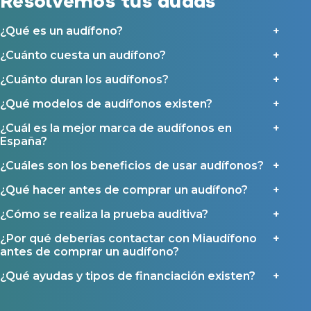
Resolvemos tus dudas
detalla en nuestras
Condiciones de uso
.
Seguro para audífonos
Al hacer click en «Contáctanos» declaras haber leído y aceptado nuestra
Política de Privacidad
.
¿Qué es un audífono?
Contáctanos
Ayudas y subvenciones
¿Cuánto cuesta un audífono?
Ayuda Miaudífono hasta 200€*
¿Cuánto duran los audífonos?
Ayudas para audífonos en Castilla-La Mancha
Ayudas para audífonos en Andalucía
¿Qué modelos de audífonos existen?
Ayudas y subvenciones en La Rioja
¿Cuál es la mejor marca de audífonos en
España?
Ayudas para audífonos en Galicia
Ayudas y subvenciones en Asturias
¿Cuáles son los beneficios de usar audífonos?
¿Qué hacer antes de comprar un audífono?
Contacto
¿Cómo se realiza la prueba auditiva?
¿Por qué deberías contactar con Miaudífono
antes de comprar un audífono?
¿Qué ayudas y tipos de financiación existen?