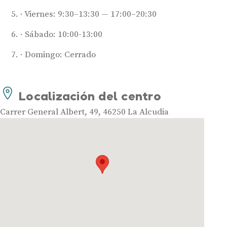
Viernes: 9:30–13:30 — 17:00–20:30
Audífonos
Sábado: 10:00-13:00
Mejores marcas de audífonos
Tipos de audífonos para la sordera
Domingo: Cerrado
Audífonos baratos
Audífonos invisibles
Localización del centro
Audífonos bluetooth
Carrer General Albert, 49, 46250 La Alcudia
Audífonos inteligentes
Audífonos potentes
Audífonos recargables
Gafas auditivas
Guía completa
Gafas Nuance Audio
Centros Auditivos