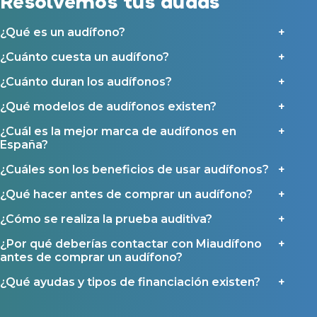
Resolvemos tus dudas
detalla en nuestras
Condiciones de uso
.
Seguro para audífonos
Al hacer click en «Contáctanos» declaras haber leído y aceptado nuestra
Política de Privacidad
.
¿Qué es un audífono?
Contáctanos
Ayudas y subvenciones
¿Cuánto cuesta un audífono?
Ayuda Miaudífono hasta 200€*
¿Cuánto duran los audífonos?
Ayudas para audífonos en Castilla-La Mancha
Ayudas para audífonos en Andalucía
¿Qué modelos de audífonos existen?
Ayudas y subvenciones en La Rioja
¿Cuál es la mejor marca de audífonos en
España?
Ayudas para audífonos en Galicia
Ayudas y subvenciones en Asturias
¿Cuáles son los beneficios de usar audífonos?
¿Qué hacer antes de comprar un audífono?
Contacto
¿Cómo se realiza la prueba auditiva?
¿Por qué deberías contactar con Miaudífono
antes de comprar un audífono?
¿Qué ayudas y tipos de financiación existen?