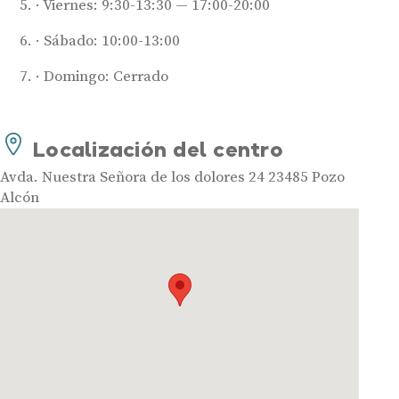
Viernes: 9:30-13:30 — 17:00-20:00
Sábado: 10:00-13:00
Audífonos
Mejores marcas de audífonos
Domingo: Cerrado
Tipos de audífonos para la sordera
Audífonos baratos
Localización del centro
Audífonos invisibles
Audífonos bluetooth
Avda. Nuestra Señora de los dolores 24 23485 Pozo
Alcón
Audífonos inteligentes
Audífonos potentes
Audífonos recargables
Gafas auditivas
Guía completa
Gafas Nuance Audio
Centros Auditivos