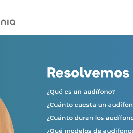
Centros Auditivos en Zaragoza
Teléfono
Centros Auditivos en otras ciudades
Acepto recibir comunicaciones co
nuestras
Condiciones de uso
.
Acepto la cesión de estos datos a
Servicios
solicitados, según se detalla en nu
Al hacer click en «Contáctanos» decl
Atención personalizada
Resolvemos 
Prueba auditiva
Prueba de audífonos
Financiación de audífonos
¿Qué es un audífono?
Reparación de audífonos
¿Cuánto cuesta un audífon
Asistencia audiológica a domicilio
¿Cuánto duran los audífon
Seguro para audífonos
¿Qué modelos de audífonos