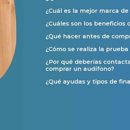
Ayudas y subvenciones
¿Cuál es la mejor marca d
Ayuda Miaudífono hasta 200€*
¿Cuáles son los beneficios 
Ayudas para audífonos en Castilla-La Manch
¿Qué hacer antes de compr
Ayudas para audífonos en Andalucía
¿Cómo se realiza la prueba 
Ayudas y subvenciones en La Rioja
¿Por qué deberías contact
Ayudas para audífonos en Galicia
comprar un audífono?
Ayudas y subvenciones en Asturias
¿Qué ayudas y tipos de fina
Contacto