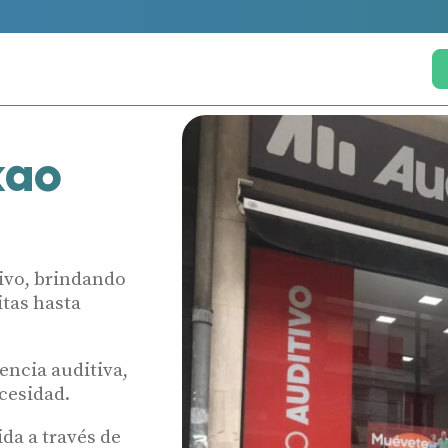
kao
ivo, brindando
itas hasta
encia auditiva,
cesidad.
da a través de