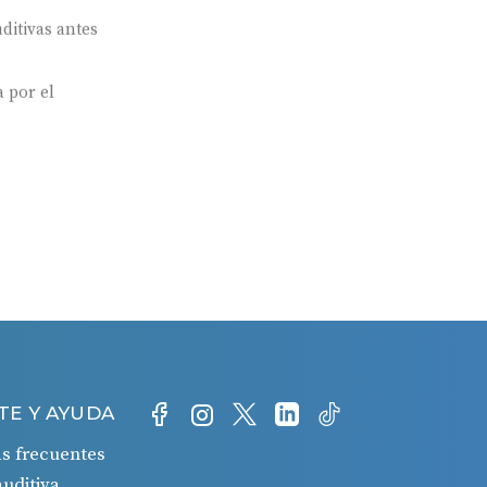
ditivas antes
 por el
TE Y AYUDA
s frecuentes
auditiva