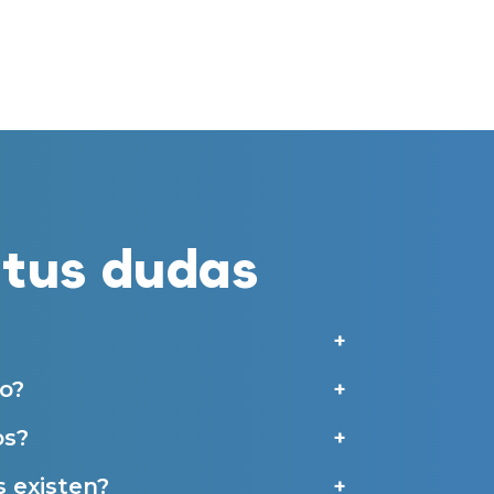
merciales por parte de Miaudífono y sus colaboradores según se detalla en
 empresas colaboradoras de Miaudífono para poder ofrecer los servicios
estras
Condiciones de uso
.
aras haber leído y aceptado nuestra
Política de Privacidad
.
Contáctanos
tus dudas
o?
os?
 existen?