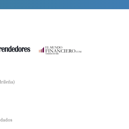
rileña)
rdados