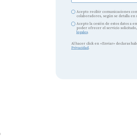
Acepto recibir comunicaciones com
colaboradores, según se detalla en
Acepto la cesión de estos datos a 
poder ofrecer el servicio solicitado
legales
.
Al hacer click en «Enviar» declaras ha
Privacidad
.
Audífonos
Mejores marcas de audífonos
Tipos de audífonos para la sordera
Audífonos baratos
Audífonos invisibles
Audífonos bluetooth
Audífonos inteligentes
o
Audífonos potentes