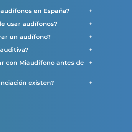
e audífonos en España?
de usar audífonos?
a
ar un audífono?
auditiva?
ar con Miaudífono antes de
nciación existen?