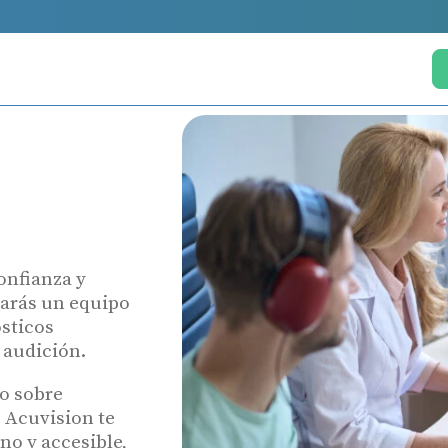
onfianza y
rarás un equipo
ósticos
 audición.
to sobre
 Acuvision te
no y accesible,