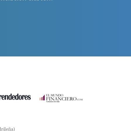
a
rileña)