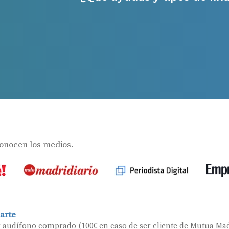
Asistencia audiológica a domicilio
Seguro para audífonos
Ayudas y subvenciones
Ayuda Miaudífono hasta 200€*
Ayudas para audífonos en Castilla-La Manch
s
Ayudas para audífonos en Andalucía
Ayudas y subvenciones en La Rioja
conocen los medios.
Ayudas para audífonos en Galicia
Ayudas y subvenciones en Asturias
Contacto
arte
r audífono comprado (100€ en caso de ser cliente de Mutua Mad