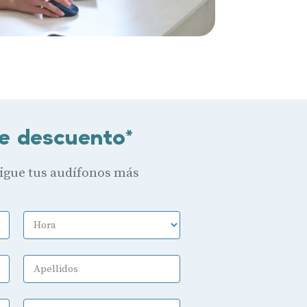
e descuento*
sigue tus audífonos más
Hora
Apellidos