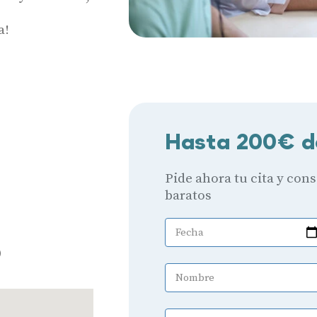
a!
Hasta 200€ d
Audífonos
Pide ahora tu cita y con
baratos
Mejores marcas de audífonos
Tipos de audífonos para la sordera
Fecha
o
Audífonos baratos
Nombre
Audífonos invisibles
Audífonos bluetooth