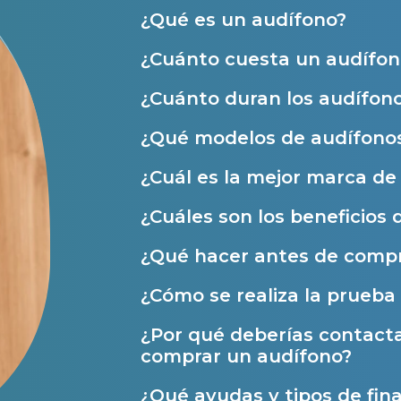
Centros Auditivos en Valencia
¿Qué es un audífono?
Hasta un 60
Centros Auditivos en Sevilla
¿Cuánto cuesta un audífon
Nombre
Centros Auditivos en Málaga
¿Cuánto duran los audífon
Centros Auditivos en Zaragoza
Teléfono
Centros Auditivos en otras ciudades
¿Qué modelos de audífonos
Acepto recibir comunicaciones co
¿Cuál es la mejor marca d
nuestras
Condiciones de uso
.
Acepto la cesión de estos datos a
Servicios
solicitados, según se detalla en nu
¿Cuáles son los beneficios 
Al hacer click en «Contáctanos» decl
Atención personalizada
¿Qué hacer antes de compr
Prueba auditiva
¿Cómo se realiza la prueba 
Prueba de audífonos
¿Por qué deberías contact
Financiación de audífonos
comprar un audífono?
Reparación de audífonos
¿Qué ayudas y tipos de fina