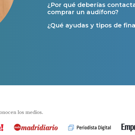
¿Por qué deberías contact
Ayudas para audífonos en Castilla-La Manch
comprar un audífono?
Ayudas para audífonos en Andalucía
¿Qué ayudas y tipos de fina
Ayudas y subvenciones en La Rioja
Ayudas para audífonos en Galicia
Ayudas y subvenciones en Asturias
Contacto
s
conocen los medios.