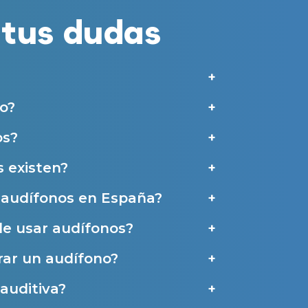
merciales por parte de Miaudífono y sus colaboradores según se detalla en
tus dudas
 empresas colaboradoras de Miaudífono para poder ofrecer los servicios
estras
Condiciones de uso
.
aras haber leído y aceptado nuestra
Política de Privacidad
.
Contáctanos
o?
os?
 existen?
e audífonos en España?
de usar audífonos?
ar un audífono?
auditiva?