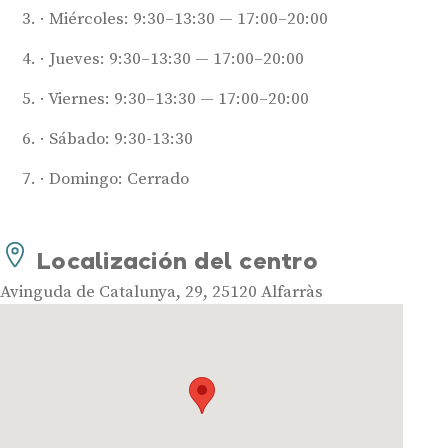
Miércoles: 9:30–13:30 — 17:00–20:00
Jueves: 9:30–13:30 — 17:00–20:00
Viernes: 9:30–13:30 — 17:00–20:00
Sábado: 9:30-13:30
Domingo: Cerrado
Audífonos
Mejores marcas de audífonos
Tipos de audífonos para la sordera
Localización del centro
Audífonos baratos
Avinguda de Catalunya, 29, 25120 Alfarràs
Audífonos invisibles
Audífonos bluetooth
Audífonos inteligentes
Audífonos potentes
Audífonos recargables