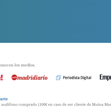
Ayudas para audífonos en Andalucía
Ayudas y subvenciones en La Rioja
Ayudas para audífonos en Galicia
Ayudas y subvenciones en Asturias
s
Contacto
conocen los medios.
arte
r audífono comprado (100€ en caso de ser cliente de Mutua Mad