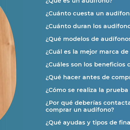
¿Qué es un audífono?
Al hacer click en «Contáctanos» decl
Atención personalizada
¿Cuánto cuesta un audífon
Prueba auditiva
¿Cuánto duran los audífon
Prueba de audífonos
¿Qué modelos de audífonos
Financiación de audífonos
¿Cuál es la mejor marca d
Reparación de audífonos
¿Cuáles son los beneficios 
Asistencia audiológica a domicilio
Seguro para audífonos
¿Qué hacer antes de compr
¿Cómo se realiza la prueba 
Ayudas y subvenciones
¿Por qué deberías contact
Ayuda Miaudífono hasta 200€*
comprar un audífono?
Ayudas para audífonos en Castilla-La Manch
¿Qué ayudas y tipos de fina