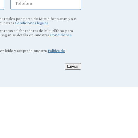
Teléfono
erciales por parte de Miaudifono.com y sus
 nuestras
Condiciones legales
.
empresas colaboradoras de Miaudífono para
, según se detalla en nuestras
Condiciones
ber leído y aceptado nuestra
Política de
Enviar