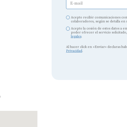
E-mail
Audífonos
Mejores marcas de audífonos
Acepto recibir comunicaciones com
colaboradores, según se detalla en
Tipos de audífonos para la sordera
Acepto la cesión de estos datos a 
poder ofrecer el servicio solicitado
Audífonos baratos
legales
.
Al hacer click en «Enviar» declaras ha
Audífonos invisibles
Privacidad
.
Audífonos bluetooth
Audífonos inteligentes
Audífonos potentes
o
Audífonos recargables
Gafas auditivas
Guía completa