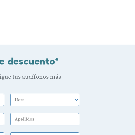
e descuento*
sigue tus audífonos más
Hora
Apellidos