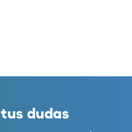
% de descuento en tus audífonos
E-mail
tus dudas
merciales por parte de Miaudífono y sus colaboradores según se detalla en
 empresas colaboradoras de Miaudífono para poder ofrecer los servicios
estras
Condiciones de uso
.