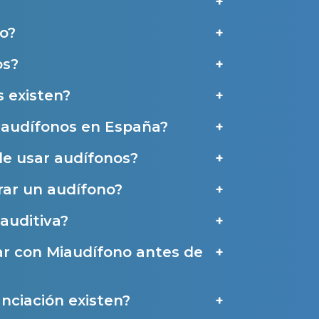
aras haber leído y aceptado nuestra
Política de Privacidad
.
Contáctanos
o?
os?
 existen?
e audífonos en España?
de usar audífonos?
ar un audífono?
auditiva?
ar con Miaudífono antes de
a
nciación existen?