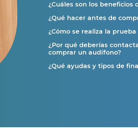
Ayudas y subvenciones
¿Cuáles son los beneficios 
Ayuda Miaudífono hasta 200€*
¿Qué hacer antes de compr
Ayudas para audífonos en Castilla-La Manch
¿Cómo se realiza la prueba 
Ayudas para audífonos en Andalucía
¿Por qué deberías contact
Ayudas y subvenciones en La Rioja
comprar un audífono?
Ayudas para audífonos en Galicia
¿Qué ayudas y tipos de fina
Ayudas y subvenciones en Asturias
Contacto
s