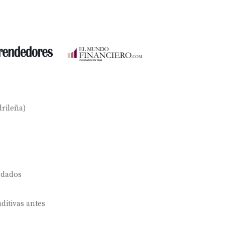
rileña)
rdados
ditivas antes