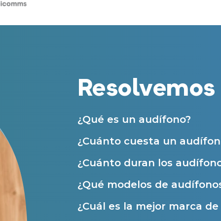
Centros Auditivos en Zaragoza
Teléfono
Centros Auditivos en otras ciudades
Acepto recibir comunicaciones co
nuestras
Condiciones de uso
.
Acepto la cesión de estos datos a
Servicios
solicitados, según se detalla en nu
Al hacer click en «Contáctanos» decl
Resolvemos 
Atención personalizada
Prueba auditiva
Prueba de audífonos
¿Qué es un audífono?
Financiación de audífonos
¿Cuánto cuesta un audífon
Reparación de audífonos
¿Cuánto duran los audífon
Asistencia audiológica a domicilio
¿Qué modelos de audífonos
Seguro para audífonos
¿Cuál es la mejor marca d