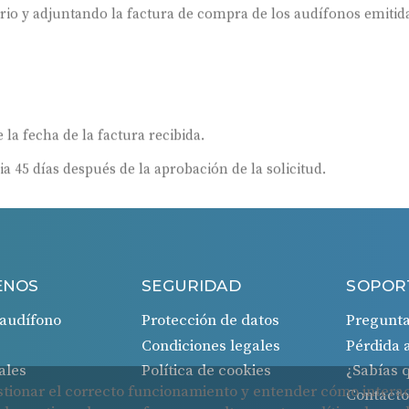
ario y adjuntando la factura de compra de los audífonos emitida
 la fecha de la factura recibida.
ia 45 días después de la aprobación de la solicitud.
ENOS
SEGURIDAD
SOPOR
audífono
Protección de datos
Pregunta
Condiciones legales
Pérdida 
ales
Política de cookies
¿Sabías
Contact