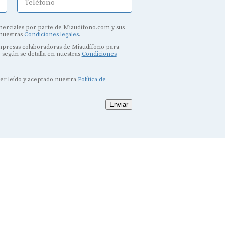
Teléfono
erciales por parte de Miaudifono.com y sus
 nuestras
Condiciones legales
.
empresas colaboradoras de Miaudífono para
, según se detalla en nuestras
Condiciones
ber leído y aceptado nuestra
Política de
Enviar