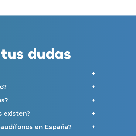
merciales por parte de Miaudífono y sus colaboradores según se detalla en
 empresas colaboradoras de Miaudífono para poder ofrecer los servicios
estras
Condiciones de uso
.
aras haber leído y aceptado nuestra
Política de Privacidad
.
tus dudas
Contáctanos
o?
os?
 existen?
e audífonos en España?