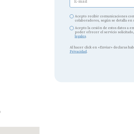
E-mail
Acepto recibir comunicaciones com
colaboradores, según se detalla en
Acepto la cesión de estos datos a 
poder ofrecer el servicio solicitado
legales
.
Audífonos
Al hacer click en «Enviar» declaras ha
Mejores marcas de audífonos
Privacidad
.
Tipos de audífonos para la sordera
Audífonos baratos
Audífonos invisibles
Audífonos bluetooth
o
Audífonos inteligentes
Audífonos potentes
Audífonos recargables