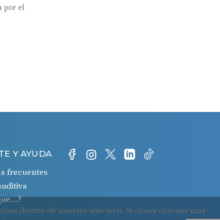
 por el
TE Y AYUDA
s frecuentes
auditiva
 que…?
o