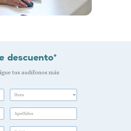
e descuento*
sigue tus audífonos más
Hora
Apellidos