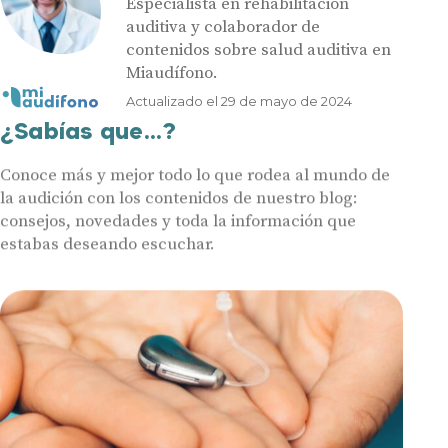
Especialista en rehabilitación
auditiva y colaborador de
contenidos sobre salud auditiva en
Miaudífono.
Actualizado el 29 de mayo de 2024
¿Sabías que...?
Audífonos
Conoce más y mejor todo lo que rodea al mundo de
la audición con los contenidos de nuestro blog:
Gafas auditivas
consejos, novedades y toda la información que
Centros Auditivos
estabas deseando escuchar.
Servicios
Ayudas y subvenciones
Contacto
Hasta un 60% de descuento en tus a
Nombre
E-mail
Teléfono