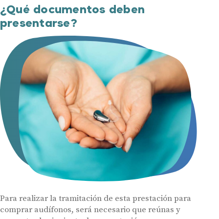
¿Qué documentos deben
presentarse?
Audífonos
Gafas auditivas
Centros Auditivos
Servicios
Hasta un 60% de descuento en tus
Ayudas y subvenciones
audífonos
Contacto
Nombre
E-mail
Para realizar la tramitación de esta prestación para
Teléfono
comprar audífonos, será necesario que reúnas y