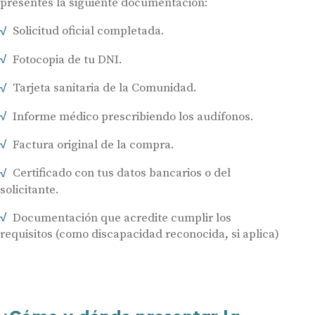
presentes la siguiente documentación:
Acepto recibir comunicaciones comerciales por parte de Miaudífono
y sus colaboradores según se detalla en nuestras
Condiciones de uso
.
Solicitud oficial completada.
Acepto la cesión de estos datos a empresas colaboradoras de
Miaudífono para poder ofrecer los servicios solicitados, según se
detalla en nuestras
Condiciones de uso
.
Fotocopia de tu DNI.
Al hacer click en «Contáctanos» declaras haber leído y aceptado nuestra
Política de Privacidad
.
Contáctanos
Tarjeta sanitaria de la Comunidad.
Informe médico prescribiendo los audífonos.
Factura original de la compra.
Certificado con tus datos bancarios o del
solicitante.
Documentación que acredite cumplir los
requisitos (como discapacidad reconocida, si aplica)