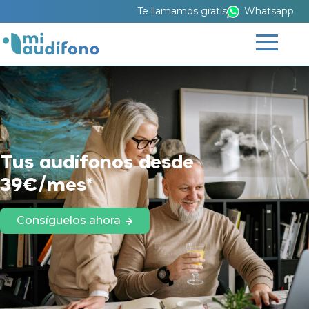
Te llamamos gratis
Whatsapp
Tus audífonos desde
39€/mes*
Consíguelos ahora