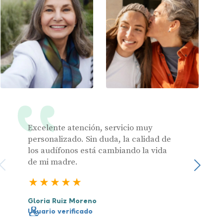
Al hacer click en «Contáctanos» declaras haber leído y aceptado nuestra
Política de Privacidad
.
Contáctanos
Excelente atención, servicio muy
Muy pr
personalizado. Sin duda, la calidad de
los audífonos está cambiando la vida
de mi madre.
Julia 
Sigu
Usuari
5 estrellas
Gloria Ruiz Moreno
Usuario verificado