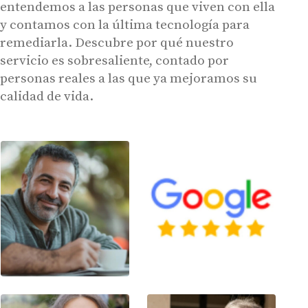
entendemos a las personas que viven con ella
y contamos con la última tecnología para
remediarla. Descubre por qué nuestro
Audífonos
servicio es sobresaliente, contado por
Gafas auditivas
personas reales a las que ya mejoramos su
calidad de vida.
Centros Auditivos
Servicios
Hasta un 60% de descuento en tus
Ayudas y subvenciones
audífonos
Contacto
Nombre
E-mail
Teléfono
Acepto recibir comunicaciones comerciales por parte de Miaudífono
y sus colaboradores según se detalla en nuestras
Condiciones de uso
.
Acepto la cesión de estos datos a empresas colaboradoras de
Miaudífono para poder ofrecer los servicios solicitados, según se
detalla en nuestras
Condiciones de uso
.