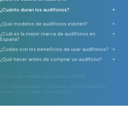
¿Cuánto duran los audífonos?
¿Qué modelos de audífonos existen?
¿Cuál es la mejor marca de audífonos en
España?
¿Cuáles son los beneficios de usar audífonos?
¿Qué hacer antes de comprar un audífono?
¿Cómo se realiza la prueba auditiva?
¿Por qué deberías contactar con Miaudífono
antes de comprar un audífono?
¿Qué ayudas y tipos de financiación existen?
Miaudífono en los medios
La confianza que nos dan miles de usuarios también