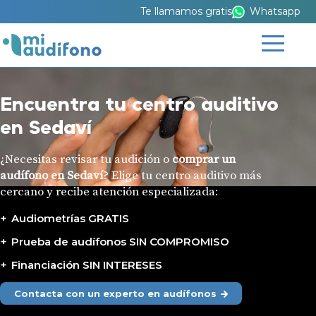
Te llamamos gratis
Whatsapp
Encuentra tu centro auditivo
en Sedaví
¿Necesitas revisar tu audición o
comprar un
audífono en Sedaví
? Elige tu centro auditivo más
cercano y recibe atención especializada:
Audiometrías GRATIS
Prueba de audífonos SIN COMPROMISO
Financiación SIN INTERESES
Contacta con un experto en audífonos