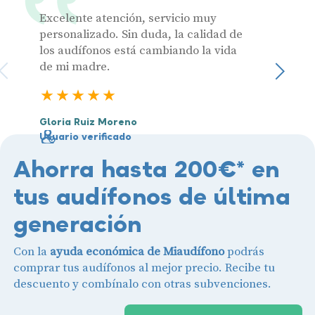
Excelente atención, servicio muy
Muy pr
personalizado. Sin duda, la calidad de
los audífonos está cambiando la vida
de mi madre.
Julia 
Sigu
Usuari
5 estrellas
Gloria Ruiz Moreno
Usuario verificado
Ahorra hasta 200€* en
tus audífonos de última
generación
Con la
ayuda económica de Miaudífono
podrás
comprar tus audífonos al mejor precio. Recibe tu
descuento y combínalo con otras subvenciones.