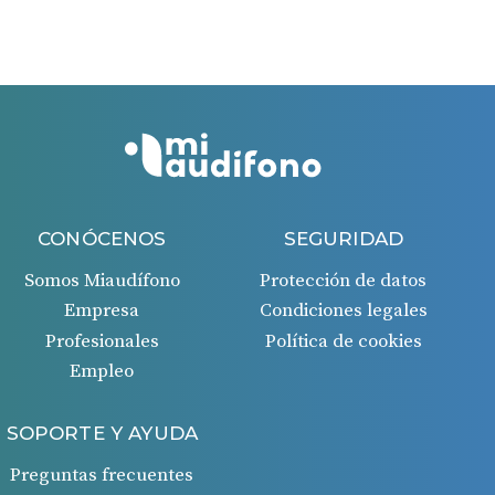
Si todo es correcto, recibirás un ingreso en tu cuenta
bancaria 45 días después de la aprobación de la
solicitud.
CONÓCENOS
SEGURIDAD
Somos Miaudífono
Protección de datos
Empresa
Condiciones legales
Profesionales
Política de cookies
Empleo
SOPORTE Y AYUDA
Preguntas frecuentes