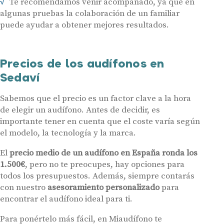
Te recomendamos venir acompañado, ya que en
algunas pruebas la colaboración de un familiar
Audífonos
puede ayudar a obtener mejores resultados.
Gafas auditivas
Centros Auditivos
Precios de los audífonos en
Servicios
Sedaví
Hasta un 60% de descuento en tus
Ayudas y subvenciones
audífonos
Sabemos que el precio es un factor clave a la hora
Contacto
de elegir un audífono. Antes de decidir, es
Nombre
E-mail
importante tener en cuenta que el coste varía según
el modelo, la tecnología y la marca.
Teléfono
El
precio medio de un audífono en España ronda los
1.500€
, pero no te preocupes, hay opciones para
todos los presupuestos. Además, siempre contarás
Acepto recibir comunicaciones comerciales por parte de Miaudífono
y sus colaboradores según se detalla en nuestras
Condiciones de uso
.
con nuestro
asesoramiento personalizado
para
Acepto la cesión de estos datos a empresas colaboradoras de
Miaudífono para poder ofrecer los servicios solicitados, según se
encontrar el audífono ideal para ti.
detalla en nuestras
Condiciones de uso
.
Al hacer click en «Contáctanos» declaras haber leído y aceptado nuestra
Política de Privacidad
.
Para ponértelo más fácil, en Miaudífono te