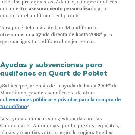
todos los presupuestos. Además, siempre contarás
detalla en nuestras
Condiciones de uso
.
Al hacer click en «Contáctanos» declaras haber leído y aceptado nuestra
con nuestro
asesoramiento personalizado
para
Política de Privacidad
.
encontrar el audífono ideal para ti.
Contáctanos
Para ponértelo más fácil, en Miaudífono te
ofrecemos una
ayuda directa de hasta 200€*
para
que consigas tu audífono al mejor precio.
Ayudas y subvenciones para
audífonos en Quart de Poblet
¿Sabías que, además de la ayuda de hasta 200€* de
Miaudífono, puedes beneficiarte de otras
subvenciones públicas y privadas para la compra de
tu audífono
?
Las ayudas públicas son gestionadas por las
Comunidades Autónomas, por lo que sus requisitos,
plazos y cuantías varían según la región. Puedes