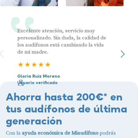
Excelente atención, servicio muy
Muy pr
personalizado. Sin duda, la calidad de
los audífonos está cambiando la vida
de mi madre.
Julia 
Sigu
Usuari
5 estrellas
Gloria Ruiz Moreno
Usuario verificado
Ahorra hasta 200€* en
tus audífonos de última
generación
Con la
ayuda económica de Miaudífono
podrás