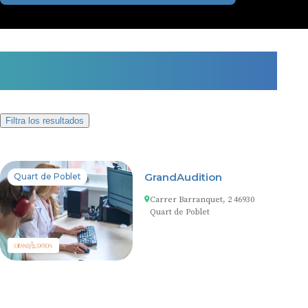
1 centro auditivo en Quart de
Poblet
Filtra los resultados
GrandAudition
Quart de Poblet
Carrer Barranquet, 2 46930
Quart de Poblet