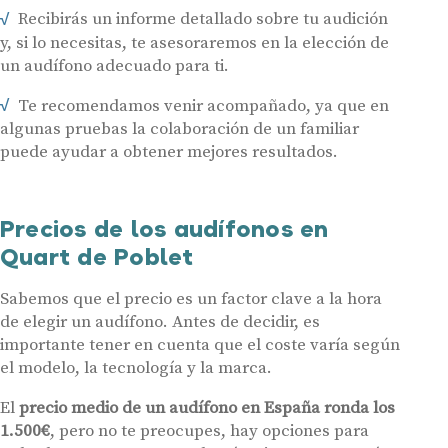
Recibirás un informe detallado sobre tu audición
y, si lo necesitas, te asesoraremos en la elección de
un audífono adecuado para ti.
Audífonos
Te recomendamos venir acompañado, ya que en
Gafas auditivas
algunas pruebas la colaboración de un familiar
puede ayudar a obtener mejores resultados.
Centros Auditivos
Servicios
Precios de los audífonos en
Hasta un 60% de descuento en tus
Ayudas y subvenciones
audífonos
Quart de Poblet
Contacto
Nombre
E-mail
Sabemos que el precio es un factor clave a la hora
de elegir un audífono. Antes de decidir, es
importante tener en cuenta que el coste varía según
Teléfono
el modelo, la tecnología y la marca.
Acepto recibir comunicaciones comerciales por parte de Miaudífono
El
precio medio de un audífono en España ronda los
y sus colaboradores según se detalla en nuestras
Condiciones de uso
.
1.500€
, pero no te preocupes, hay opciones para
Acepto la cesión de estos datos a empresas colaboradoras de
Miaudífono para poder ofrecer los servicios solicitados, según se