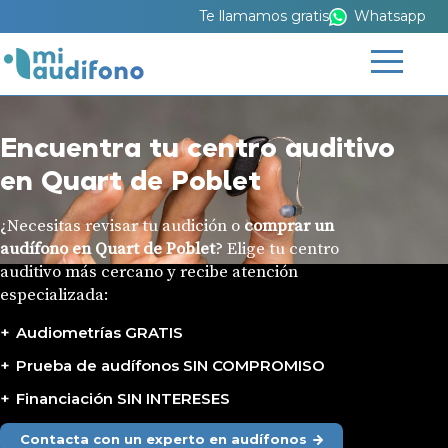
Te llamamos gratis
Whatsapp
Encuentra tu centro auditivo
en Quart de Poblet
¿Necesitas revisar tu audición o
comprar un
audífono en Quart de Poblet
? Elige tu centro
auditivo más cercano y recibe atención
especializada:
Audiometrías GRATIS
Prueba de audífonos SIN COMPROMISO
Financiación SIN INTERESES
Contacta con un experto en audífonos