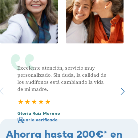
Excelente atención, servicio muy
Muy pr
personalizado. Sin duda, la calidad de
los audífonos está cambiando la vida
de mi madre.
Julia 
Sigu
Usuari
5 estrellas
Gloria Ruiz Moreno
Usuario verificado
Ahorra hasta 200€* en