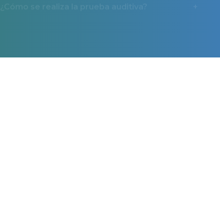
¿Por qué deberías contactar con Miaudífono
antes de comprar un audífono?
¿Qué ayudas y tipos de financiación existen?
Miaudífono en los medios
La confianza que nos dan miles de usuarios también
la reconocen los medios.
*Ayuda económica de Miaudífono.