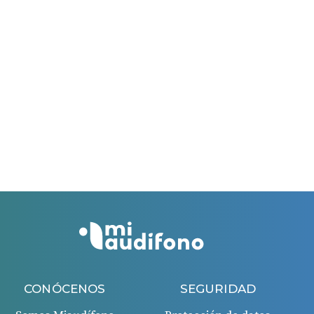
audífonos emitida por el centro auditivo colaborador
acordado contigo.
Esta campaña es válida hasta el 31/03/2026.
El período máximo para solicitar la ayuda es de 60
días.
El período máximo para solicitar la ayuda es de 60
días desde la fecha de la factura recibida.
Si todo es correcto, recibirás un ingreso en tu cuenta
bancaria 45 días después de la aprobación de la
solicitud.
CONÓCENOS
SEGURIDAD