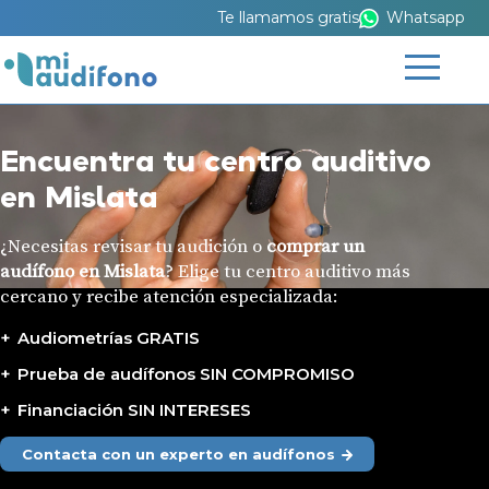
Te llamamos gratis
Whatsapp
Encuentra tu centro auditivo
en Mislata
¿Necesitas revisar tu audición o
comprar un
audífono en Mislata
? Elige tu centro auditivo más
cercano y recibe atención especializada:
Audiometrías GRATIS
Prueba de audífonos SIN COMPROMISO
Financiación SIN INTERESES
Contacta con un experto en audífonos