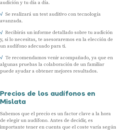
audición y tu día a día.
Servicios
Hasta un 60% de descuento en tus
Ayudas y subvenciones
Se realizará un test auditivo con tecnología
audífonos
avanzada.
Contacto
Nombre
E-mail
Recibirás un informe detallado sobre tu audición
y, si lo necesitas, te asesoraremos en la elección de
un audífono adecuado para ti.
Teléfono
Te recomendamos venir acompañado, ya que en
algunas pruebas la colaboración de un familiar
Acepto recibir comunicaciones comerciales por parte de Miaudífono
y sus colaboradores según se detalla en nuestras
Condiciones de uso
.
puede ayudar a obtener mejores resultados.
Acepto la cesión de estos datos a empresas colaboradoras de
Miaudífono para poder ofrecer los servicios solicitados, según se
detalla en nuestras
Condiciones de uso
.
Al hacer click en «Contáctanos» declaras haber leído y aceptado nuestra
Política de Privacidad
.
Precios de los audífonos en
Contáctanos
Mislata
Sabemos que el precio es un factor clave a la hora
de elegir un audífono. Antes de decidir, es
importante tener en cuenta que el coste varía según